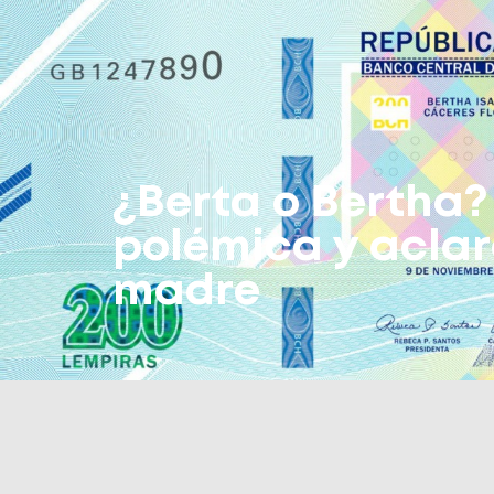
¿Berta o Bertha? 
polémica y aclar
madre