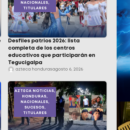
NACIONALES
,
TITULARES
e
Desfiles patrios 2026: lista
completa de los centros
educativos que participarán en
Tegucigalpa
azteca honduras
agosto 6, 2026
AZTECA NOTICIAS
,
HONDURAS
,
NACIONALES
,
SUCESOS
,
TITULARES