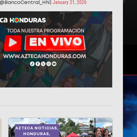
January 21, 2026
 (@BancoCentral_HN)
AZTECA NOTICIAS
,
HONDURAS
,