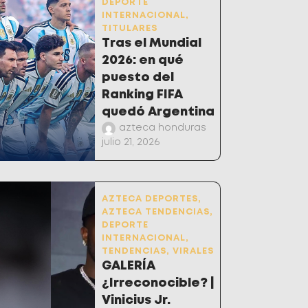
DEPORTE
INTERNACIONAL
,
TITULARES
Tras el Mundial
2026: en qué
puesto del
Ranking FIFA
quedó Argentina
azteca honduras
julio 21, 2026
AZTECA DEPORTES
,
AZTECA TENDENCIAS
,
DEPORTE
INTERNACIONAL
,
TENDENCIAS
,
VIRALES
GALERÍA
¿Irreconocible? |
Vinicius Jr.