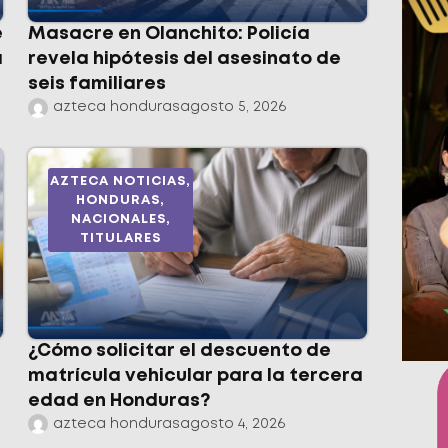
e
Masacre en Olanchito: Policía
a
revela hipótesis del asesinato de
seis familiares
azteca honduras
agosto 5, 2026
AZTECA NOTICIAS
,
HONDURAS
,
NACIONALES
,
TITULARES
¿Cómo solicitar el descuento de
matrícula vehicular para la tercera
edad en Honduras?
azteca honduras
agosto 4, 2026