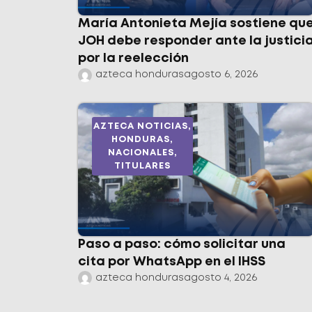
María Antonieta Mejía sostiene qu
JOH debe responder ante la justici
por la reelección
azteca honduras
agosto 6, 2026
AZTECA NOTICIAS
,
HONDURAS
,
NACIONALES
,
TITULARES
Paso a paso: cómo solicitar una
cita por WhatsApp en el IHSS
azteca honduras
agosto 4, 2026