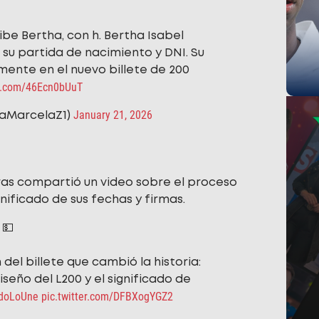
be Bertha, con h. Bertha Isabel
 su partida de nacimiento y DNI. Su
ente en el nuevo billete de 200
er.com/46Ecn0bUuT
January 21, 2026
viaMarcelaZ1)
ras compartió un video sobre el proceso
gnificado de sus fechas y firmas.
 💵
del billete que cambió la historia:
seño del L200 y el significado de
odoLoUne
pic.twitter.com/DFBXogYGZ2