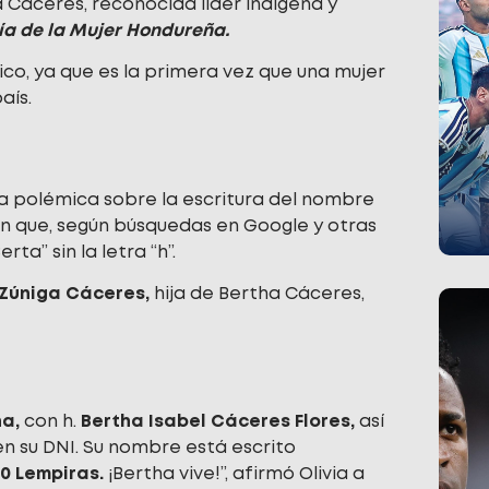
áceres, reconocida líder indígena y
a de la Mujer Hondureña.
co, ya que es la primera vez que una mujer
aís.
na polémica sobre la escritura del nombre
ron que, según búsquedas en Google y otras
ta” sin la letra “h”.
 Zúniga Cáceres,
hija de Bertha Cáceres,
ha,
con h.
Bertha Isabel Cáceres Flores,
así
n su DNI. Su nombre está escrito
0 Lempiras.
¡Bertha vive!”, afirmó Olivia a