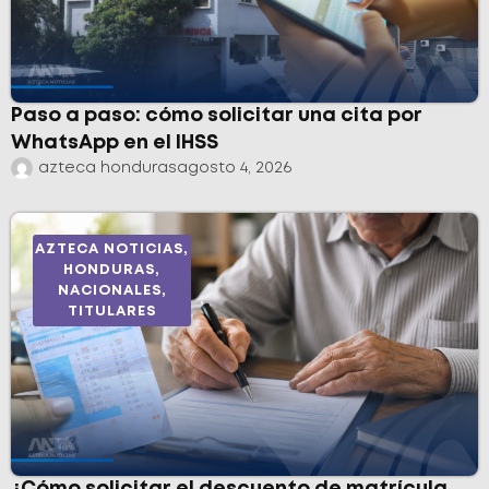
Paso a paso: cómo solicitar una cita por
WhatsApp en el IHSS
azteca honduras
agosto 4, 2026
AZTECA NOTICIAS
,
HONDURAS
,
NACIONALES
,
TITULARES
¿Cómo solicitar el descuento de matrícula