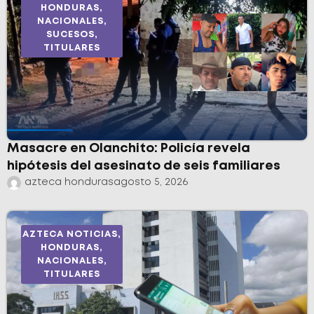
HONDURAS
,
NACIONALES
,
SUCESOS
,
TITULARES
Masacre en Olanchito: Policía revela
hipótesis del asesinato de seis familiares
azteca honduras
agosto 5, 2026
AZTECA NOTICIAS
,
HONDURAS
,
NACIONALES
,
TITULARES