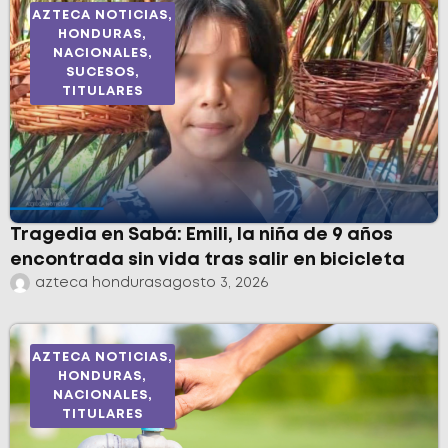
AZTECA NOTICIAS
,
HONDURAS
,
NACIONALES
,
SUCESOS
,
TITULARES
Tragedia en Sabá: Emili, la niña de 9 años
encontrada sin vida tras salir en bicicleta
azteca honduras
agosto 3, 2026
AZTECA NOTICIAS
,
HONDURAS
,
NACIONALES
,
TITULARES