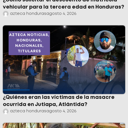
vehicular para la tercera edad en Honduras?
azteca honduras
agosto 4, 2026
AZTECA NOTICIAS
,
HONDURAS
,
NACIONALES
,
TITULARES
¿Quiénes eran las víctimas de la masacre
ocurrida en Jutiapa, Atlántida?
azteca honduras
agosto 4, 2026