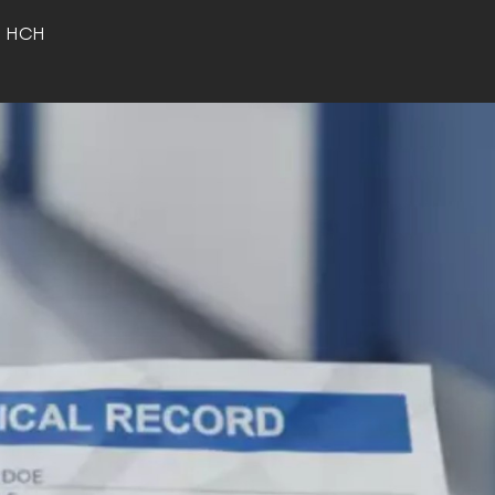
o HCH