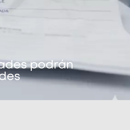
idades podrán
ades