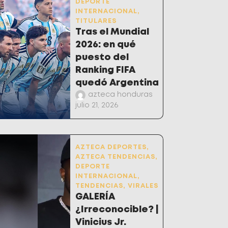
DEPORTE
INTERNACIONAL
,
TITULARES
Tras el Mundial
2026: en qué
puesto del
Ranking FIFA
quedó Argentina
azteca honduras
julio 21, 2026
AZTECA DEPORTES
,
AZTECA TENDENCIAS
,
DEPORTE
INTERNACIONAL
,
TENDENCIAS
,
VIRALES
GALERÍA
¿Irreconocible? |
Vinicius Jr.