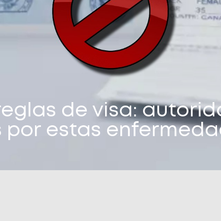
 reglas de visa: autor
s por estas enfermed