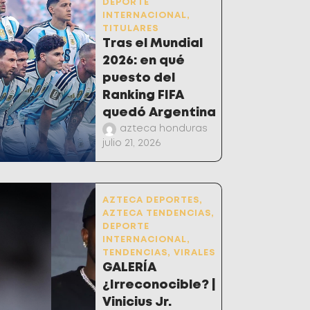
DEPORTE
INTERNACIONAL
,
TITULARES
Tras el Mundial
2026: en qué
puesto del
Ranking FIFA
quedó Argentina
azteca honduras
julio 21, 2026
AZTECA DEPORTES
,
AZTECA TENDENCIAS
,
DEPORTE
INTERNACIONAL
,
TENDENCIAS
,
VIRALES
GALERÍA
¿Irreconocible? |
Vinicius Jr.