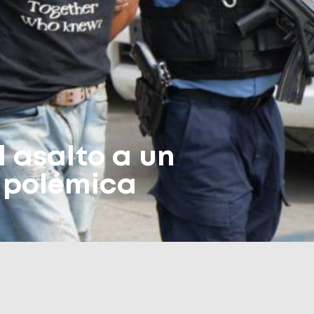
l asalto a un
a polémica