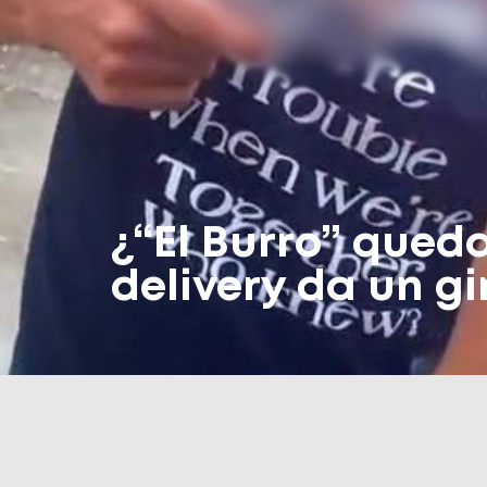
¿“El Burro” queda
delivery da un g