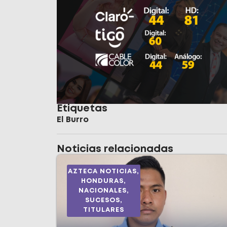
Etiquetas
El Burro
Noticias relacionadas
AZTECA NOTICIAS
,
HONDURAS
,
NACIONALES
,
SUCESOS
,
TITULARES