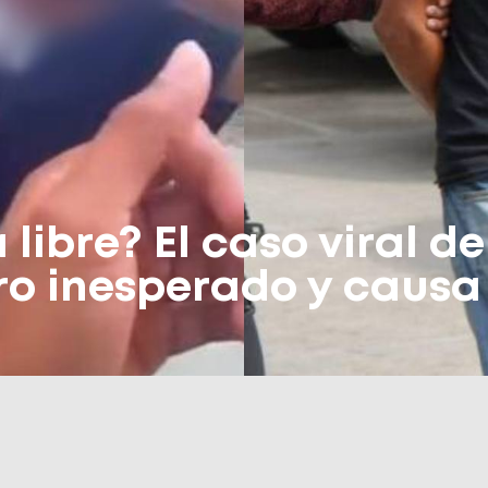
 libre? El caso viral de
iro inesperado y caus