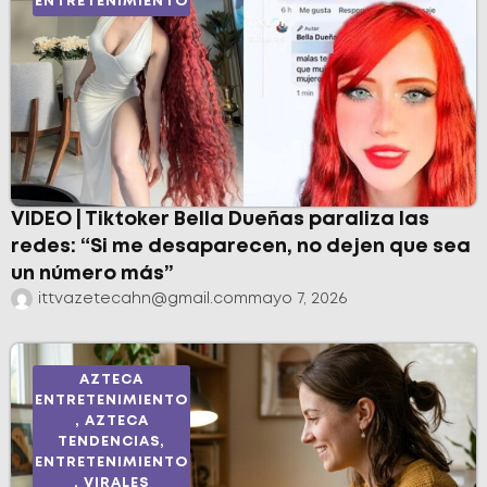
ENTRETENIMIENTO
VIDEO | Tiktoker Bella Dueñas paraliza las
redes: “Si me desaparecen, no dejen que sea
un número más”
ittvazetecahn@gmail.com
mayo 7, 2026
AZTECA
ENTRETENIMIENTO
,
AZTECA
TENDENCIAS
,
ENTRETENIMIENTO
,
VIRALES