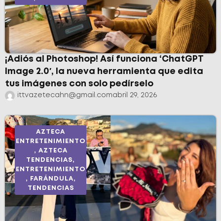
¡Adiós al Photoshop! Así funciona ‘ChatGPT
Image 2.0′, la nueva herramienta que edita
tus imágenes con solo pedírselo
ittvazetecahn@gmail.com
abril 29, 2026
AZTECA
ENTRETENIMIENTO
,
AZTECA
TENDENCIAS
,
ENTRETENIMIENTO
,
FARÁNDULA
,
TENDENCIAS