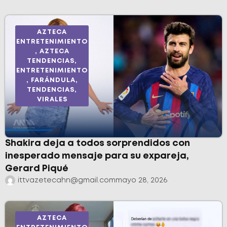
AZTECA
ENTRETENIMIENTO
,
AZTECA
TENDENCIAS
,
ENTRETENIMIENTO
,
FARÁNDULA
,
TENDENCIAS
,
VIRALES
Shakira deja a todos sorprendidos con
inesperado mensaje para su expareja,
Gerard Piqué
ittvazetecahn@gmail.com
mayo 28, 2026
AZTECA