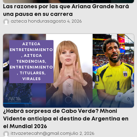
Las razones por las que Ariana Grande hará
una pausa en su carrera
azteca honduras
agosto 4, 2026
AZTECA
ENTRETENIMIENTO
,
AZTECA
TENDENCIAS
,
ENTRETENIMIENTO
,
TITULARES
,
VIRALES
¿Habrá sorpresa de Cabo Verde? Mhoni
Vidente anticipa el destino de Argentina en
el Mundial 2026
ittvazetecahn@gmail.com
julio 2, 2026