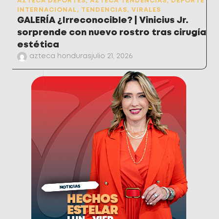
AZTECA DEPORTES
,
AZTECA TENDENCIAS
,
DEPORTE
INTERNACIONAL
,
TENDENCIAS
,
VIRALES
GALERÍA ¿Irreconocible? | Vinicius Jr.
sorprende con nuevo rostro tras cirugía
estética
azteca honduras
julio 21, 2026