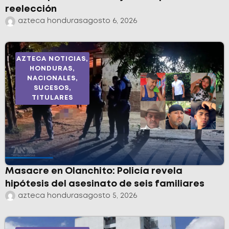
reelección
azteca honduras
agosto 6, 2026
AZTECA NOTICIAS
,
HONDURAS
,
NACIONALES
,
SUCESOS
,
TITULARES
Masacre en Olanchito: Policía revela
hipótesis del asesinato de seis familiares
azteca honduras
agosto 5, 2026