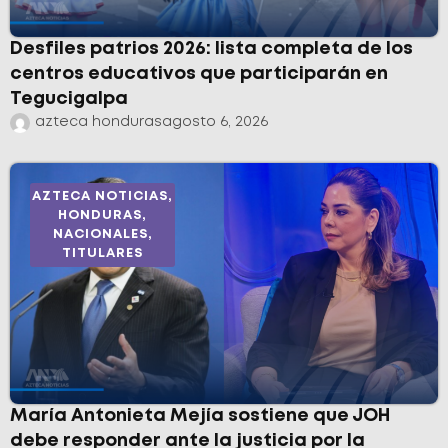
Desfiles patrios 2026: lista completa de los
centros educativos que participarán en
Tegucigalpa
azteca honduras
agosto 6, 2026
AZTECA NOTICIAS
,
HONDURAS
,
NACIONALES
,
TITULARES
María Antonieta Mejía sostiene que JOH
debe responder ante la justicia por la