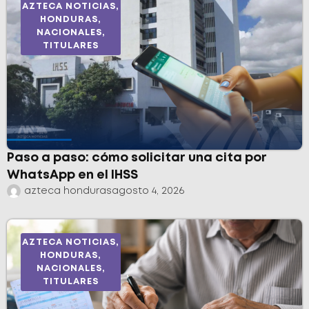
AZTECA NOTICIAS
,
HONDURAS
,
NACIONALES
,
TITULARES
Paso a paso: cómo solicitar una cita por
WhatsApp en el IHSS
azteca honduras
agosto 4, 2026
AZTECA NOTICIAS
,
HONDURAS
,
NACIONALES
,
TITULARES