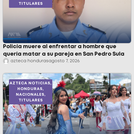
TITULARES
Policía muere al enfrentar a hombre que
quería matar a su pareja en San Pedro Sula
azteca honduras
agosto 7, 2026
AZTECA NOTICIAS
,
HONDURAS
,
NACIONALES
,
TITULARES