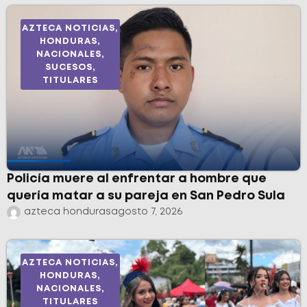
AZTECA NOTICIAS
,
HONDURAS
,
NACIONALES
,
SUCESOS
,
TITULARES
Policía muere al enfrentar a hombre que
quería matar a su pareja en San Pedro Sula
azteca honduras
agosto 7, 2026
AZTECA NOTICIAS
,
HONDURAS
,
NACIONALES
,
TITULARES