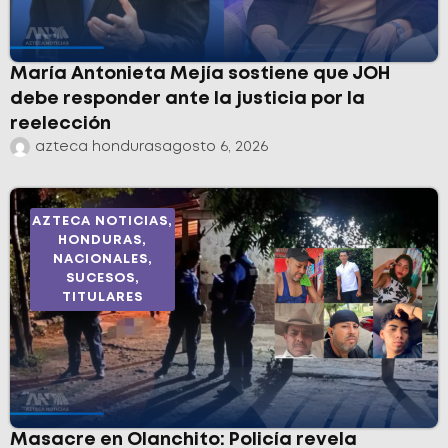
María Antonieta Mejía sostiene que JOH
debe responder ante la justicia por la
reelección
azteca honduras
agosto 6, 2026
AZTECA NOTICIAS
,
HONDURAS
,
NACIONALES
,
SUCESOS
,
TITULARES
Masacre en Olanchito: Policía revela