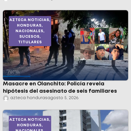
AZTECA NOTICIAS
,
HONDURAS
,
NACIONALES
,
SUCESOS
,
TITULARES
Masacre en Olanchito: Policía revela
hipótesis del asesinato de seis familiares
azteca honduras
agosto 5, 2026
AZTECA NOTICIAS
,
HONDURAS
,
NACIONALES
,