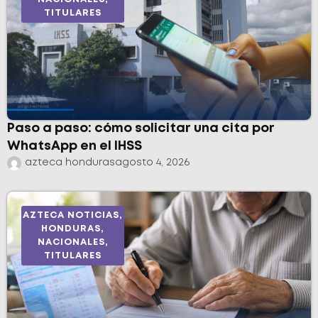
TITULARES
Paso a paso: cómo solicitar una cita por
WhatsApp en el IHSS
azteca honduras
agosto 4, 2026
AZTECA NOTICIAS
,
HONDURAS
,
NACIONALES
,
TITULARES