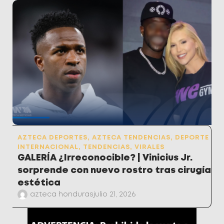
AZTECA DEPORTES
,
AZTECA TENDENCIAS
,
DEPORTE
INTERNACIONAL
,
TENDENCIAS
,
VIRALES
GALERÍA ¿Irreconocible? | Vinicius Jr.
sorprende con nuevo rostro tras cirugía
estética
azteca honduras
julio 21, 2026