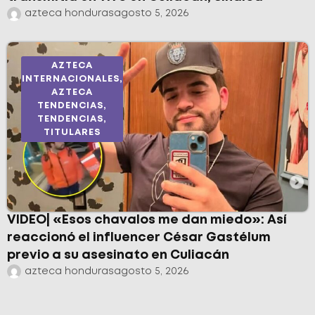
azteca honduras
agosto 5, 2026
AZTECA
INTERNACIONALES
,
AZTECA
TENDENCIAS
,
TENDENCIAS
,
TITULARES
VIDEO| «Esos chavalos me dan miedo»: Así
reaccionó el influencer César Gastélum
previo a su asesinato en Culiacán
azteca honduras
agosto 5, 2026