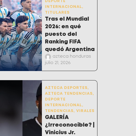
DEPORTE
INTERNACIONAL
,
TITULARES
Tras el Mundial
2026: en qué
puesto del
Ranking FIFA
quedó Argentina
azteca honduras
julio 21, 2026
AZTECA DEPORTES
,
AZTECA TENDENCIAS
,
DEPORTE
INTERNACIONAL
,
TENDENCIAS
,
VIRALES
GALERÍA
¿Irreconocible? |
Vinicius Jr.