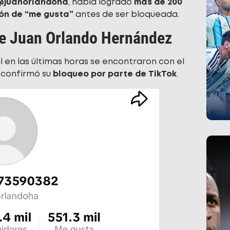
@juanorlandoha
, había logrado
más de 200
lón de “me gusta”
antes de ser bloqueada.
e Juan Orlando Hernández
l en las últimas horas se encontraron con el
 confirmó su
bloqueo por parte de TikTok
.