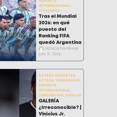
DEPORTE
INTERNACIONAL
,
TITULARES
Tras el Mundial
2026: en qué
puesto del
Ranking FIFA
quedó Argentina
azteca honduras
julio 21, 2026
AZTECA DEPORTES
,
AZTECA TENDENCIAS
,
DEPORTE
INTERNACIONAL
,
TENDENCIAS
,
VIRALES
GALERÍA
¿Irreconocible? |
Vinicius Jr.