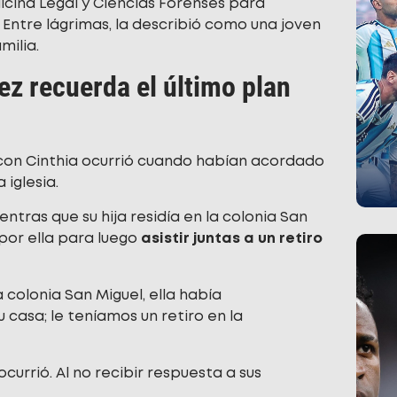
cina Legal y Ciencias Forenses para
. Entre lágrimas, la describió como una joven
milia.
z recuerda el último plan
con Cinthia ocurrió cuando habían acordado
 iglesia.
ientras que su hija residía en la colonia San
por ella para luego
asistir juntas a un retiro
la colonia San Miguel, ella había
 casa; le teníamos un retiro en la
urrió. Al no recibir respuesta a sus