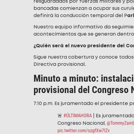
resguardados por fuerzas militares y pol
bancadas comienzan a ocupar sus curules
definirá la conducción temporal del P
ar
Nuestro equipo informativo da seguimie
acontecimientos que se generan dentro 
¿Quién será el nuevo presidente del C
Sigue nuestra cobertura y conoce todos l
Directiva provisional..
Minuto a minuto: instalaci
provisional del Congreso 
7:10 p.m. Es juramentado el presidente p
#ÚLTIMAHORA
🚨
| Es juramentado
@TommyZamb
Congreso Nacional,
pic.twitter.com/ozgfXw7IZv