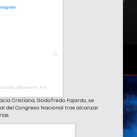
nstagram
Honduras (@tvazteca_hn)
acia Cristiana, Godofredo Fajardo, se
nal del Congreso Nacional tras alcanzar
ias.