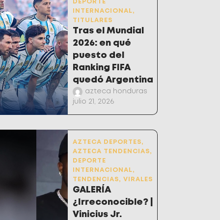
DEPORTE
INTERNACIONAL
,
TITULARES
Tras el Mundial
2026: en qué
puesto del
Ranking FIFA
quedó Argentina
azteca honduras
julio 21, 2026
AZTECA DEPORTES
,
AZTECA TENDENCIAS
,
DEPORTE
INTERNACIONAL
,
TENDENCIAS
,
VIRALES
GALERÍA
¿Irreconocible? |
Vinicius Jr.