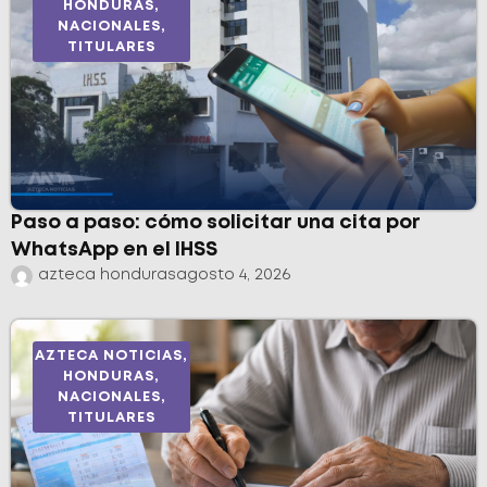
HONDURAS
,
NACIONALES
,
TITULARES
Paso a paso: cómo solicitar una cita por
WhatsApp en el IHSS
azteca honduras
agosto 4, 2026
AZTECA NOTICIAS
,
HONDURAS
,
NACIONALES
,
TITULARES