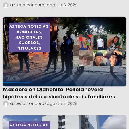
azteca honduras
agosto 6, 2026
AZTECA NOTICIAS
,
HONDURAS
,
NACIONALES
,
SUCESOS
,
TITULARES
Masacre en Olanchito: Policía revela
hipótesis del asesinato de seis familiares
azteca honduras
agosto 5, 2026
AZTECA NOTICIAS
,