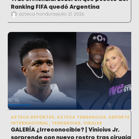
Ranking FIFA quedó Argentina
azteca honduras
julio 21, 2026
AZTECA DEPORTES
,
AZTECA TENDENCIAS
,
DEPORTE
INTERNACIONAL
,
TENDENCIAS
,
VIRALES
GALERÍA ¿Irreconocible? | Vinicius Jr.
sorprende con nuevo rostro tras cirugía