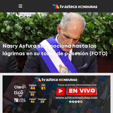
Nasry Asfura se emociona hasta las
lágrimas en su toma de posesión (FOTO)