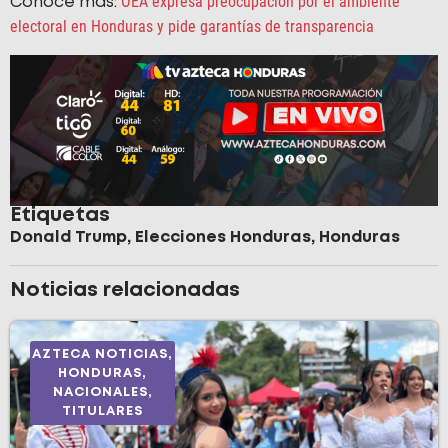
OEA expresa preocupación por el ambiente
Conoce más:
electoral en Honduras y pide garantías de transparencia
Etiquetas
Donald Trump
,
Elecciones Honduras
,
Honduras
Noticias relacionadas
AZTECA NOTICIAS
,
HONDURAS
,
NACIONALES
,
TITULARES