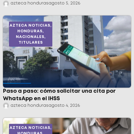
azteca honduras
agosto 5, 2026
AZTECA NOTICIAS
,
HONDURAS
,
NACIONALES
,
TITULARES
Paso a paso: cómo solicitar una cita por
WhatsApp en el IHSS
azteca honduras
agosto 4, 2026
AZTECA NOTICIAS
,
HONDURAS
,