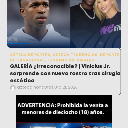
AZTECA DEPORTES
,
AZTECA TENDENCIAS
,
DEPORTE
INTERNACIONAL
,
TENDENCIAS
,
VIRALES
GALERÍA ¿Irreconocible? | Vinicius Jr.
sorprende con nuevo rostro tras cirugía
estética
azteca honduras
julio 21, 2026