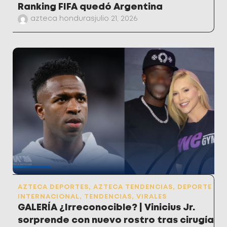
Ranking FIFA quedó Argentina
azteca honduras
julio 21, 2026
AZTECA DEPORTES
,
AZTECA TENDENCIAS
,
DEPORTE
INTERNACIONAL
,
TENDENCIAS
,
VIRALES
GALERÍA ¿Irreconocible? | Vinicius Jr.
sorprende con nuevo rostro tras cirugía