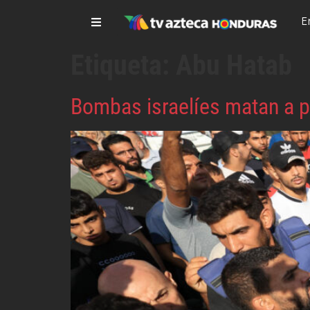
E
Etiqueta:
Abu Hatab
Bombas israelíes matan a 