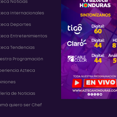
teca Noticias
teca Internacionales
teca Deportes
teca Entretenimientos
teca Tendencias
estra Programación
periencia Azteca
iniones
lería de Noticias
má quiero ser Chef