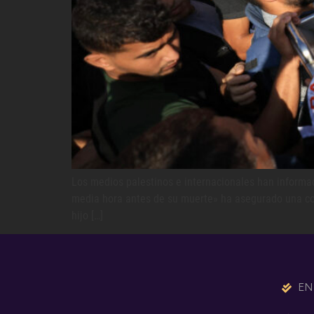
Los medios palestinos e internacionales han informa
media hora antes de su muerte» ha asegurado una co
hijo […]
EN