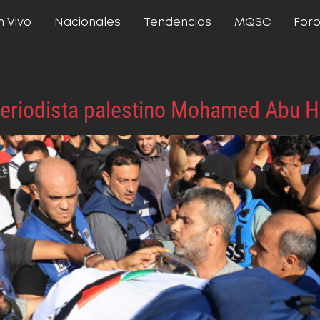
n Vivo
Nacionales
Tendencias
MQSC
For
periodista palestino Mohamed Abu 