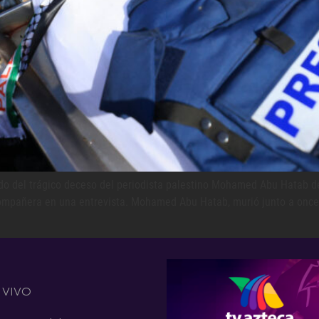
do del trágico deceso del periodista palestino Mohamed Abu Hatab de
mpañera en una entrevista. Mohamed Abu Hatab, murió junto a once m
 VIVO