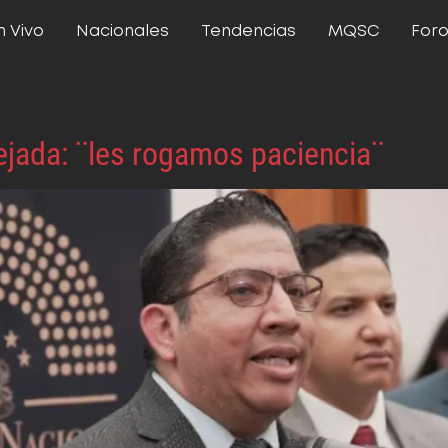
n Vivo
Nacionales
Tendencias
MQSC
For
Tejada: ¨les rogamos paciencia¨