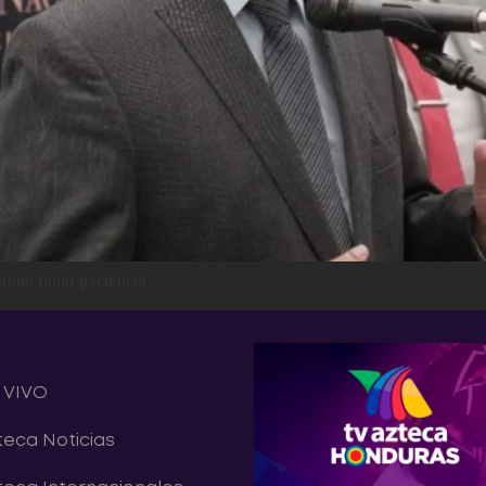
ureño tener paciencia.
 VIVO
teca Noticias