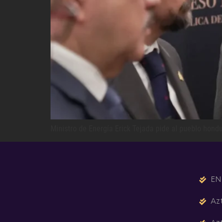
Ministro de Energía Erick Tejada pide al pueblo hond
EN
Az