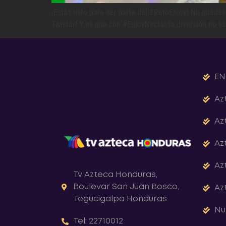
¡Estás listo para ser parte del #RetoEnjoy! No puedes
Twister! Y es que con #EnjoyNectar la diversión no 
EN
Az
Az
Az
Az
Tv Azteca Honduras,
Boulevar San Juan Bosco,
Az
Tegucigalpa Honduras
Nu
Tel: 22710012