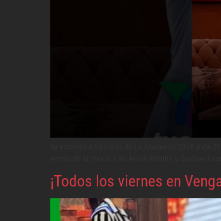
Ya estamos a tres días de La Academia 2024, este 21 d
vivirás de la viva voz de Arleth Portillo y Gustavo 
¡Todos los viernes en Veng