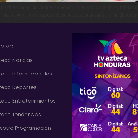
 perderte todos los viernes en Venga La Alegría las mejores rondas de 
se hace esperar, en sus presentaciones pera, manzana y piña, disfrut
 VIVO
teca Noticias
teca Internacionales
teca Deportes
teca Entretenimientos
teca Tendencias
estra Programación