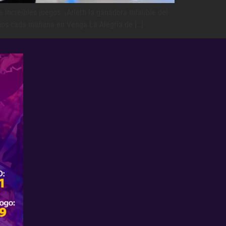
increíbles juegos. ¡Arleth la ganadora infalible del
amos cada mañana en Venga La Alegría de […]