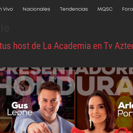
n Vivo
Nacionales
Tendencias
MQSC
For
llo
e, tus host de La Academia en Tv Az