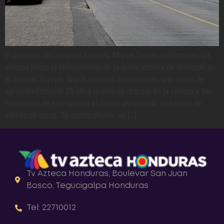
El portavoz del Hospital Escuela, Miguel Osorio, confirmó en las
últimas horas el fallecimiento de la joven víctima de atentado en
el bulevar Suyapa. Según reportes preliminares, una mujer de
aproximadamente 25 años recibió un disparo en la cabeza y fue
trasladada de emergencia al centro asistencial, quedando en
estado de coma. Su acompañante, un […]
Tv Azteca Honduras, Boulevar San Juan
Bosco, Tegucigalpa Honduras
Tel: 22710012