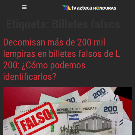
Etiqueta:
Billetes falsos
Decomisan más de 200 mil
lempiras en billetes falsos de L
200: ¿Cómo podemos
identificarlos?