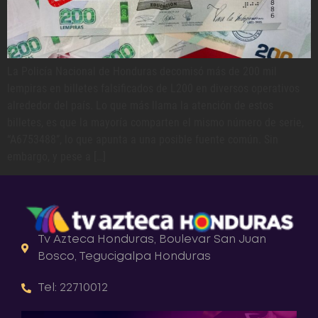
La Policía Nacional de Honduras decomisó más de 200 mil
lempiras en billetes falsificados de L200 en diversos operativos
alrededor del país. Lo que más llama la atención de estos
billetes, es que la mayoría comparten el mismo número de serie,
“A6753488”, lo que apunta a una posible fuente común. Sin
embargo, y pese a […]
Tv Azteca Honduras, Boulevar San Juan
Bosco, Tegucigalpa Honduras
Tel: 22710012