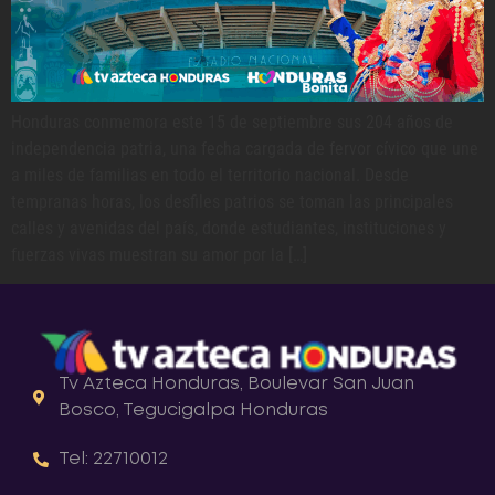
Honduras conmemora este 15 de septiembre sus 204 años de
independencia patria, una fecha cargada de fervor cívico que une
a miles de familias en todo el territorio nacional. Desde
tempranas horas, los desfiles patrios se toman las principales
calles y avenidas del país, donde estudiantes, instituciones y
fuerzas vivas muestran su amor por la […]
Tv Azteca Honduras, Boulevar San Juan
Bosco, Tegucigalpa Honduras
Tel: 22710012