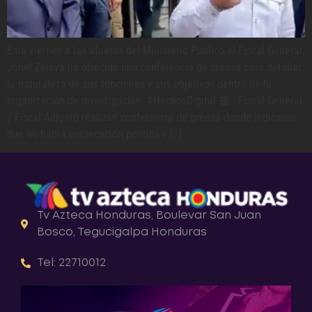
Este viernes a las afueras del Ministerio Público el Fiscal General,
Johel Zelaya ha ofrecido una conferencia de prensa para detallar
la naturaleza de sus funciones y sus objetivos dentro de la
organización de investigación. #HechosDigital 📰 | Fiscal General
y Fiscal Adjunto realizan conferencia de prensa donde indicaron
que no habrá persecución política y […]
Tv Azteca Honduras, Boulevar San Juan
Bosco, Tegucigalpa Honduras
Tel: 22710012