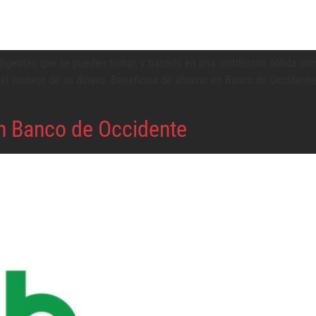
eligentes que se pueden tomar, y hacerlo en una institución sólida c
n el manejo de su dinero. Beneficios de ahorrar en Banco de Occident
en Banco de Occidente