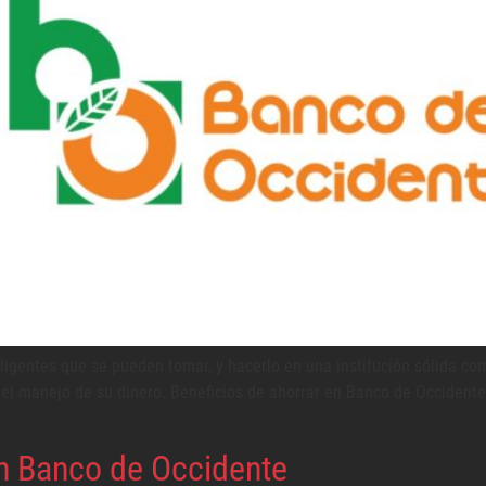
eligentes que se pueden tomar, y hacerlo en una institución sólida c
n el manejo de su dinero. Beneficios de ahorrar en Banco de Occident
en Banco de Occidente