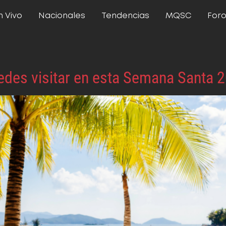
n Vivo
Nacionales
Tendencias
MQSC
For
edes visitar en esta Semana Santa 