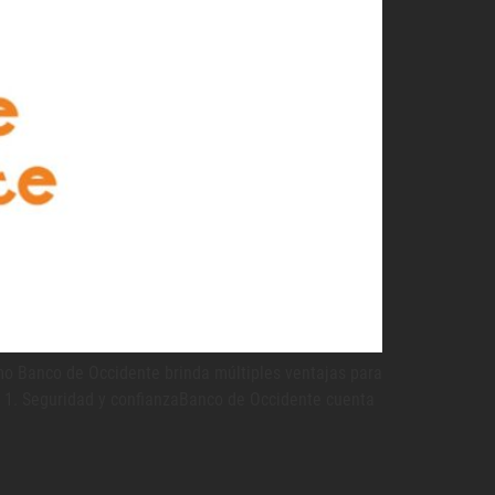
omo Banco de Occidente brinda múltiples ventajas para
e 1. Seguridad y confianzaBanco de Occidente cuenta