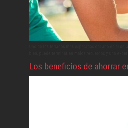
Uno de los feriados más esperados del año es el de 
bien, puede terminar en malos recuerdos y una experi
Los beneficios de ahorrar 