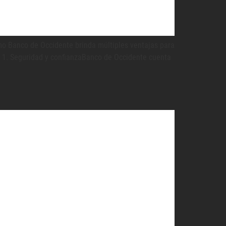
omo Banco de Occidente brinda múltiples ventajas para
e 1. Seguridad y confianzaBanco de Occidente cuenta