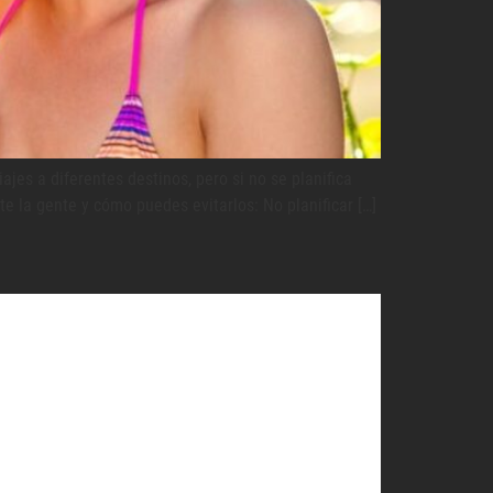
s a diferentes destinos, pero si no se planifica
 la gente y cómo puedes evitarlos: No planificar […]