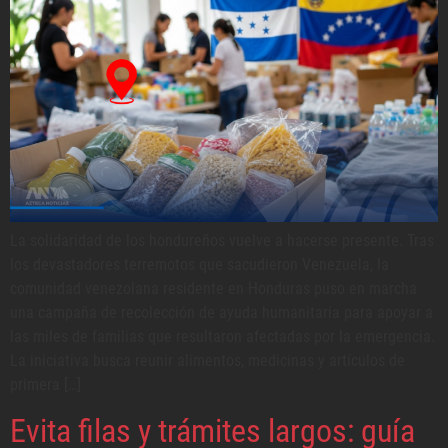
La solidaridad de los hondureños vuelve a hacerse presente. Tras
los devastadores terremotos que sacudieron Venezuela, la
comunidad venezolana residente en Honduras puso en marcha
una campaña de recolección de ayuda humanitaria para apoyar a
las miles de familias que resultaron afectadas por la emergencia.
La iniciativa busca reunir alimentos, medicinas y artículos de
primera […]
Evita filas y trámites largos: guía