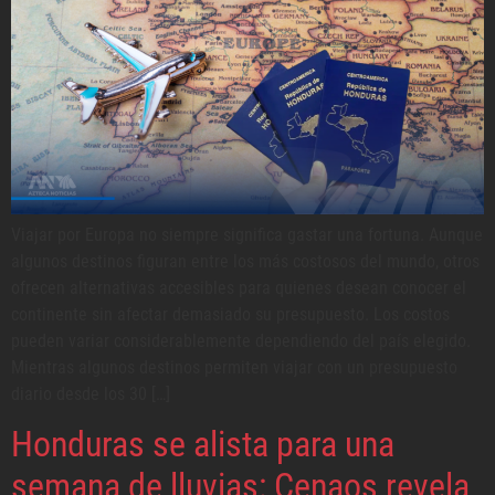
Viajar por Europa no siempre significa gastar una fortuna. Aunque
algunos destinos figuran entre los más costosos del mundo, otros
ofrecen alternativas accesibles para quienes desean conocer el
continente sin afectar demasiado su presupuesto. Los costos
pueden variar considerablemente dependiendo del país elegido.
Mientras algunos destinos permiten viajar con un presupuesto
diario desde los 30 […]
Honduras se alista para una
semana de lluvias: Cenaos revela