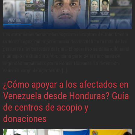
Las autoridades hondureñas lograron la captura de Julio Cecilio
Ordóñez López, quien permanecía desde 2018 en la lista de las
personas más buscadas del país. El operativo se desarrolló en el
municipio de Olanchito, Yoro, como parte de las acciones de
seguridad impulsadas por la Policía Nacional. La detención
estuvo a cargo de agentes de […]
¿Cómo apoyar a los afectados en
Venezuela desde Honduras? Guía
de centros de acopio y
donaciones