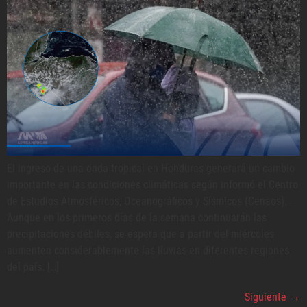
El ingreso de una onda tropical en Honduras generará un cambio
importante en las condiciones climáticas según informó el Centro
de Estudios Atmosféricos, Oceanográficos y Sísmicos (Cenaos).
Aunque en los primeros días de la semana continuarán las
precipitaciones débiles, se espera que a partir del miércoles
aumenten considerablemente las lluvias en diferentes regiones
del país. […]
Siguiente
→