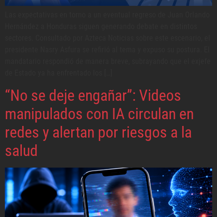
Las expectativas en torno a un eventual regreso de Juan Orlando
Hernández a Honduras siguen generando debate en distintos
sectores. Consultado por Azteca Noticias sobre este escenario, el
presidente Nasry Asfura se refirió al tema y expuso su postura. El
mandatario respondió de manera breve, subrayando que el exjefe
de Estado ya ha enfrentado los […]
“No se deje engañar”: Videos
manipulados con IA circulan en
redes y alertan por riesgos a la
salud