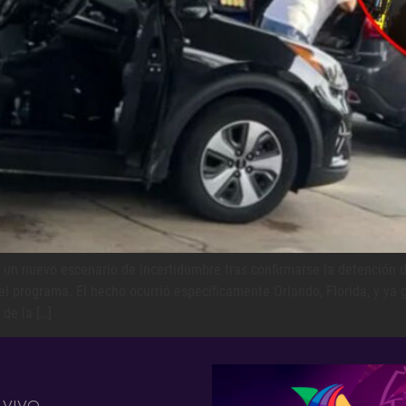
n nuevo escenario de incertidumbre tras confirmarse la detención de
el programa. El hecho ocurrió específicamente Orlando, Florida, y ya
de la […]