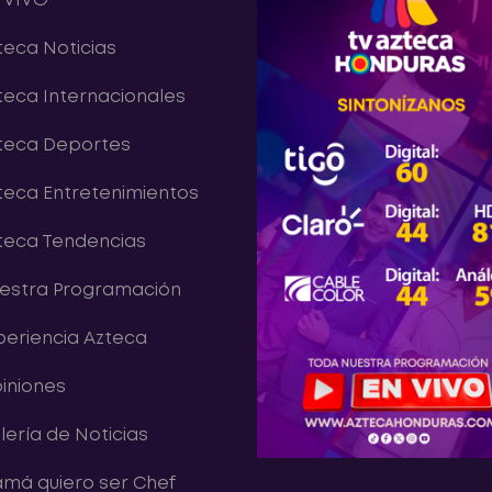
 VIVO
teca Noticias
teca Internacionales
teca Deportes
teca Entretenimientos
teca Tendencias
estra Programación
periencia Azteca
iniones
lería de Noticias
má quiero ser Chef