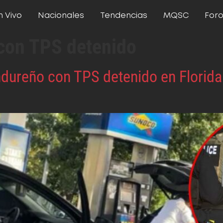
n Vivo
Nacionales
Tendencias
MQSC
For
con TPS detenido
ndureño con TPS detenido en Florid