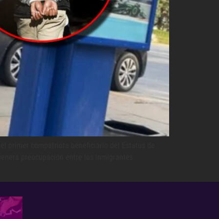
l primer compatriota beneficiario del Estatus de
 genera preocupación entre los inmigrantes.