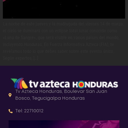
La noche de este jueves y la madrugada del viernes 14 de marzo,
el cielo se iluminará con un eclipse total lunar conocido como
«Luna de Sangre», que será visible en varios países del mundo,
incluyendo Honduras. En Fuerza Informativa Azteca (FIA), te
revelamos todo lo que debes saber sobre este evento único.
Según expertos, […]
Tv Azteca Honduras, Boulevar San Juan
Bosco, Tegucigalpa Honduras
Tel: 22710012