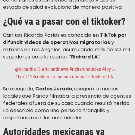
como Parias están siendo atendidos y que su
estado de salud evoluciona de manera positiva.
¿Qué va a pasar con el tiktoker?
Carlitos Ricardo Parias es conocido en
TikTok por
difundir videos de operativos migratorios
y
retenes en Los Ángeles, acumulando más de 133 mil
seguidores bajo la cuenta
“Richard LA”.
@richardla18
#richardnews
#richardnoticias
#fpyシ
#fyp
#123crichard
♬ sonido original – Richard LA
Su abogado,
Carlos Jurado
, aseguró a medios
locales que Parias filmaba la presencia de agentes
federales afuera de su casa cuando resultó herido.
Lo describió como una persona tranquila y
respetuosa con las autoridades.
Autoridades mexicanas ya