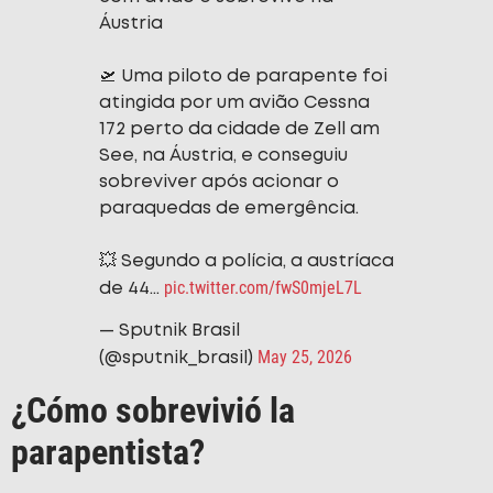
Áustria
🛫 Uma piloto de parapente foi
atingida por um avião Cessna
172 perto da cidade de Zell am
See, na Áustria, e conseguiu
sobreviver após acionar o
paraquedas de emergência.
💥 Segundo a polícia, a austríaca
pic.twitter.com/fwS0mjeL7L
de 44…
— Sputnik Brasil
May 25, 2026
(@sputnik_brasil)
¿Cómo sobrevivió la
parapentista?