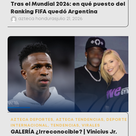
Tras el Mundial 2026: en qué puesto del
Ranking FIFA quedó Argentina
azteca honduras
julio 21, 2026
AZTECA DEPORTES
,
AZTECA TENDENCIAS
,
DEPORTE
INTERNACIONAL
,
TENDENCIAS
,
VIRALES
GALERÍA ¿Irreconocible? | Vinicius Jr.