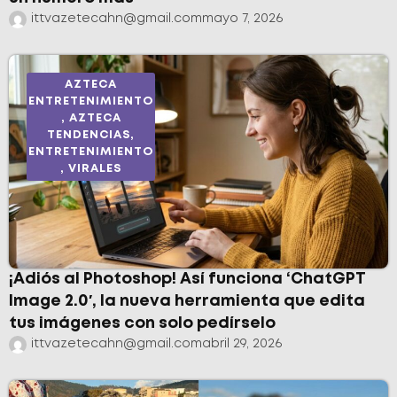
ittvazetecahn@gmail.com
mayo 7, 2026
AZTECA
ENTRETENIMIENTO
,
AZTECA
TENDENCIAS
,
ENTRETENIMIENTO
,
VIRALES
¡Adiós al Photoshop! Así funciona ‘ChatGPT
Image 2.0′, la nueva herramienta que edita
tus imágenes con solo pedírselo
ittvazetecahn@gmail.com
abril 29, 2026