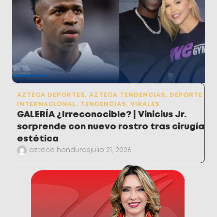
AZTECA DEPORTES
,
AZTECA TENDENCIAS
,
DEPORTE
INTERNACIONAL
,
TENDENCIAS
,
VIRALES
GALERÍA ¿Irreconocible? | Vinicius Jr.
sorprende con nuevo rostro tras cirugía
estética
azteca honduras
julio 21, 2026