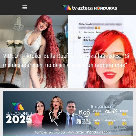
VIDEO | Tiktoker Bella Dueñas paraliza las redes: “Si
me desaparecen, no dejen que sea un número más”