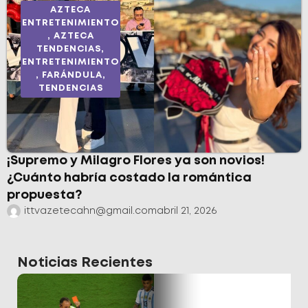
AZTECA
ENTRETENIMIENTO
,
AZTECA
TENDENCIAS
,
ENTRETENIMIENTO
,
FARÁNDULA
,
TENDENCIAS
¡Supremo y Milagro Flores ya son novios!
¿Cuánto habría costado la romántica
propuesta?
ittvazetecahn@gmail.com
abril 21, 2026
Noticias Recientes