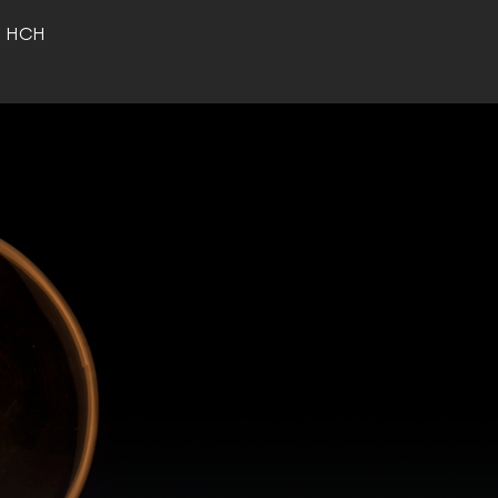
o HCH