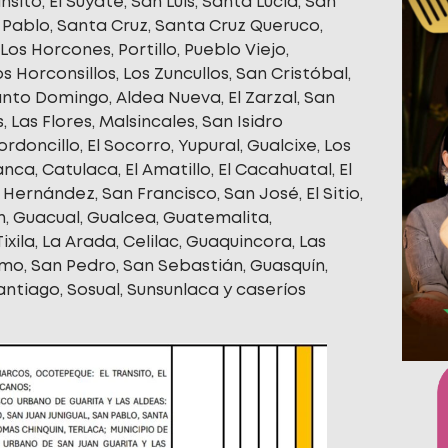
ánsito, El Suyate, San Luis, Santa Lucía, San
n Pablo, Santa Cruz, Santa Cruz Queruco,
Los Horcones, Portillo, Pueblo Viejo,
Horconsillos, Los Zuncullos, San Cristóbal,
nto Domingo, Aldea Nueva, El Zarzal, San
 Las Flores, Malsincales, San Isidro
oncillo, El Socorro, Yupural, Gualcixe, Los
anca, Catulaca, El Amatillo, El Cacahuatal, El
s Hernández, San Francisco, San José, El Sitio,
n, Guacual, Gualcea, Guatemalita,
ila, La Arada, Celilac, Guaquincora, Las
imo, San Pedro, San Sebastián, Guasquín,
antiago, Sosual, Sunsunlaca y caseríos