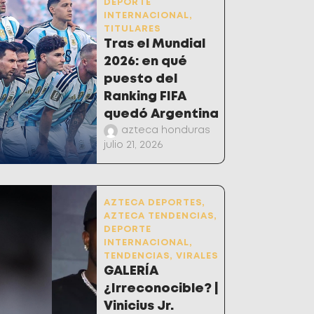
DEPORTE
INTERNACIONAL
,
TITULARES
Tras el Mundial
2026: en qué
puesto del
Ranking FIFA
quedó Argentina
azteca honduras
julio 21, 2026
AZTECA DEPORTES
,
AZTECA TENDENCIAS
,
DEPORTE
INTERNACIONAL
,
TENDENCIAS
,
VIRALES
GALERÍA
¿Irreconocible? |
Vinicius Jr.