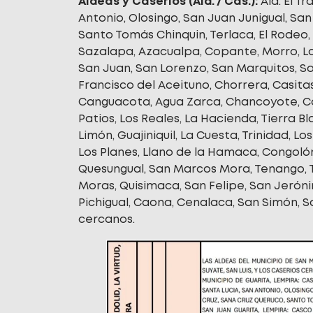
Aldeas y Caseríos (Ald. / Cas.):
Ald. El Tr
Antonio, Olosingo, San Juan Junigual, Sa
Santo Tomás Chinquin, Terlaca, El Rodeo, 
Sazalapa, Azacualpa, Copante, Morro, Los 
San Juan, San Lorenzo, San Marquitos, Sa
Francisco del Aceituno, Chorrera, Casitas,
Canguacota, Agua Zarca, Chancoyote, Cord
Patios, Los Reales, La Hacienda, Tierra Bl
Limón, Guajiniquil, La Cuesta, Trinidad, Lo
Los Planes, Llano de la Hamaca, Congoló
Quesungual, San Marcos Mora, Tenango, Tix
Moras, Quisimaca, San Felipe, San Jerón
Pichigual, Caona, Cenalaca, San Simón, S
cercanos.