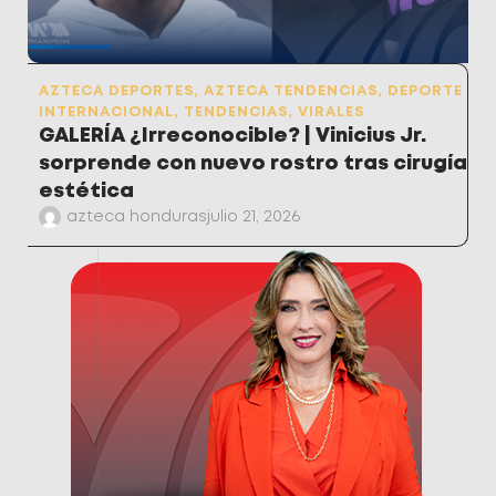
AZTECA DEPORTES
,
AZTECA TENDENCIAS
,
DEPORTE
INTERNACIONAL
,
TENDENCIAS
,
VIRALES
GALERÍA ¿Irreconocible? | Vinicius Jr.
sorprende con nuevo rostro tras cirugía
estética
azteca honduras
julio 21, 2026