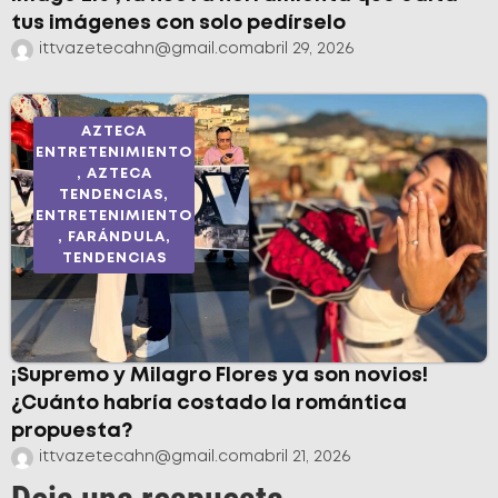
tus imágenes con solo pedírselo
ittvazetecahn@gmail.com
abril 29, 2026
AZTECA
ENTRETENIMIENTO
,
AZTECA
TENDENCIAS
,
ENTRETENIMIENTO
,
FARÁNDULA
,
TENDENCIAS
¡Supremo y Milagro Flores ya son novios!
¿Cuánto habría costado la romántica
propuesta?
ittvazetecahn@gmail.com
abril 21, 2026