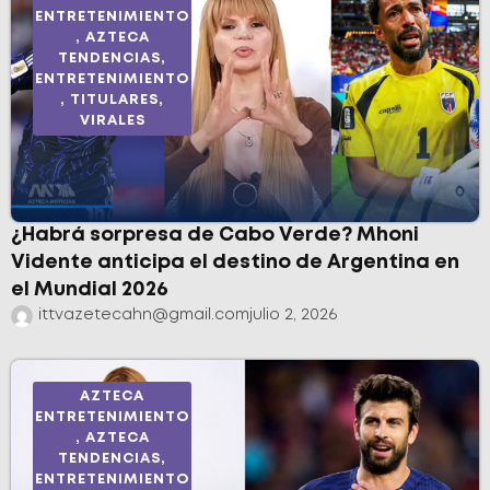
ENTRETENIMIENTO
,
AZTECA
TENDENCIAS
,
ENTRETENIMIENTO
,
TITULARES
,
VIRALES
¿Habrá sorpresa de Cabo Verde? Mhoni
Vidente anticipa el destino de Argentina en
el Mundial 2026
ittvazetecahn@gmail.com
julio 2, 2026
AZTECA
ENTRETENIMIENTO
,
AZTECA
TENDENCIAS
,
ENTRETENIMIENTO