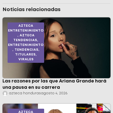
Noticias relacionadas
AZTECA
ENTRETENIMIENTO
,
AZTECA
TENDENCIAS
,
ENTRETENIMIENTO
,
TENDENCIAS
,
TITULARES
,
VIRALES
Las razones por las que Ariana Grande hará
una pausa en su carrera
azteca honduras
agosto 4, 2026
AZTECA