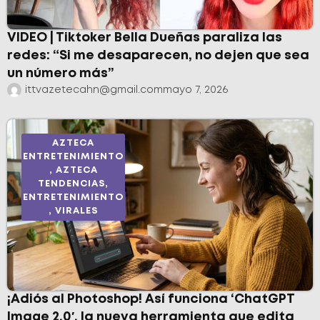
VIDEO | Tiktoker Bella Dueñas paraliza las
redes: “Si me desaparecen, no dejen que sea
un número más”
ittvazetecahn@gmail.com
mayo 7, 2026
AZTECA
ENTRETENIMIENTO
,
AZTECA
TENDENCIAS
,
ENTRETENIMIENTO
,
VIRALES
¡Adiós al Photoshop! Así funciona ‘ChatGPT
Image 2.0′, la nueva herramienta que edita