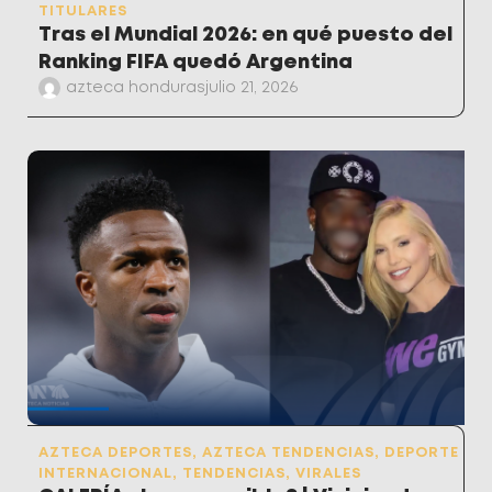
TITULARES
Tras el Mundial 2026: en qué puesto del
Ranking FIFA quedó Argentina
azteca honduras
julio 21, 2026
AZTECA DEPORTES
,
AZTECA TENDENCIAS
,
DEPORTE
INTERNACIONAL
,
TENDENCIAS
,
VIRALES