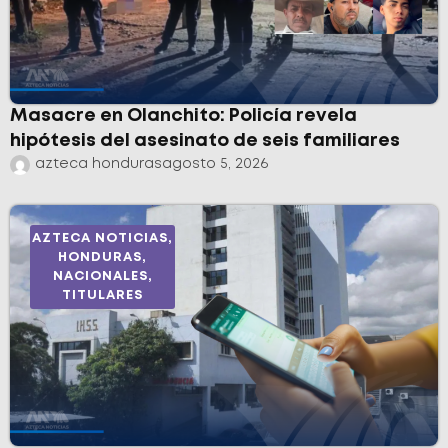
Masacre en Olanchito: Policía revela
hipótesis del asesinato de seis familiares
azteca honduras
agosto 5, 2026
AZTECA NOTICIAS
,
HONDURAS
,
NACIONALES
,
TITULARES