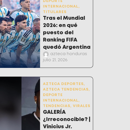
DEPORTE
INTERNACIONAL
,
TITULARES
Tras el Mundial
2026: en qué
puesto del
Ranking FIFA
quedó Argentina
azteca honduras
julio 21, 2026
AZTECA DEPORTES
,
AZTECA TENDENCIAS
,
DEPORTE
INTERNACIONAL
,
TENDENCIAS
,
VIRALES
GALERÍA
¿Irreconocible? |
Vinicius Jr.