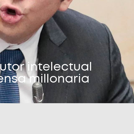
utor intelectual
nsa millonaria