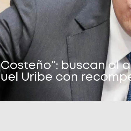
 Costeño”: buscan al a
uel Uribe con recompe