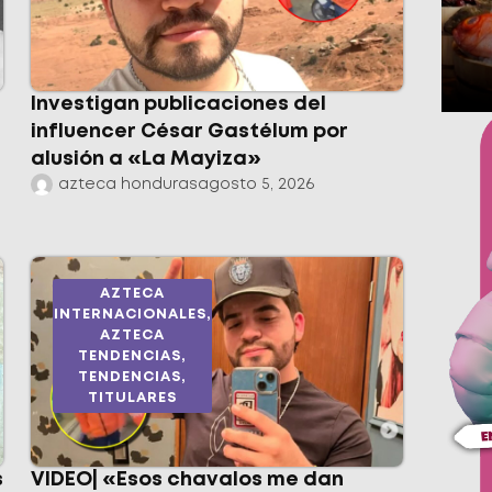
Investigan publicaciones del
influencer César Gastélum por
alusión a «La Mayiza»
azteca honduras
agosto 5, 2026
AZTECA
INTERNACIONALES
,
AZTECA
TENDENCIAS
,
TENDENCIAS
,
TITULARES
s
VIDEO| «Esos chavalos me dan