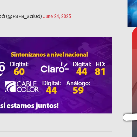
June 24, 2025
tá (@FSFB_Salud)