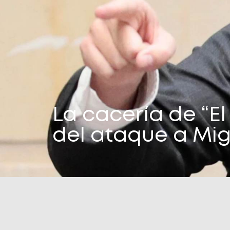
La cacería de “El
del ataque a Mig