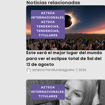
Noticias relacionadas
AZTECA
INTERNACIONALES
,
AZTECA
TENDENCIAS
,
TENDENCIAS
,
TITULARES
Este será el mejor lugar del mundo
para ver el eclipse total de Sol del
12 de agosto
azteca honduras
agosto 7, 2026
AZTECA
INTERNACIONALES
,
TITULARES