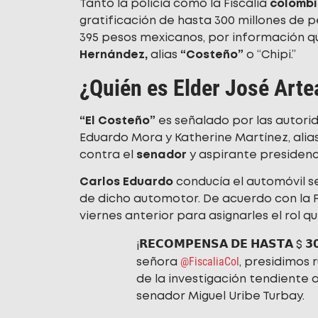
Tanto la policía como la Fiscalía
colomb
gratificación de hasta 300 millones de 
395 pesos mexicanos, por información q
Hernández,
alias
“Costeño”
o “Chipi.”
¿Quién es Elder José Art
“El Costeño”
es señalado por las autor
Eduardo Mora y Katherine Martínez, alia
contra el
senador
y aspirante presidenc
Carlos Eduardo
conducía el automóvil s
de dicho automotor. De acuerdo con la F
viernes anterior para asignarles el rol q
¡𝗥𝗘𝗖𝗢𝗠𝗣𝗘𝗡𝗦𝗔 𝗗𝗘 𝗛𝗔𝗦𝗧𝗔 $ 
@FiscaliaCol
señora
, presidimos
de la investigación tendiente 
senador Miguel Uribe Turbay.