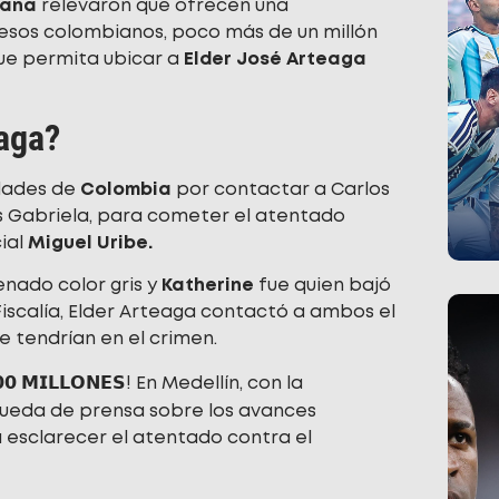
iana
relevaron que ofrecen una
pesos colombianos, poco más de un millón
ue permita ubicar a
Elder José Arteaga
eaga?
idades de
Colombia
por contactar a Carlos
s Gabriela, para cometer el atentado
ial
Miguel Uribe.
enado color gris y
Katherine
fue quien bajó
iscalía, Elder Arteaga contactó a ambos el
ue tendrían en el crimen.
𝟯𝟬𝟬 𝗠𝗜𝗟𝗟𝗢𝗡𝗘𝗦! En Medellín, con la
 rueda de prensa sobre los avances
a esclarecer el atentado contra el