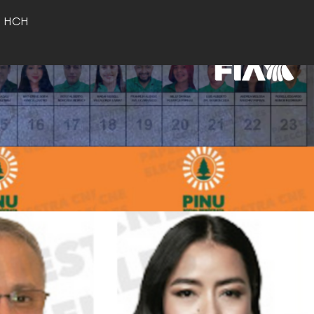
o HCH