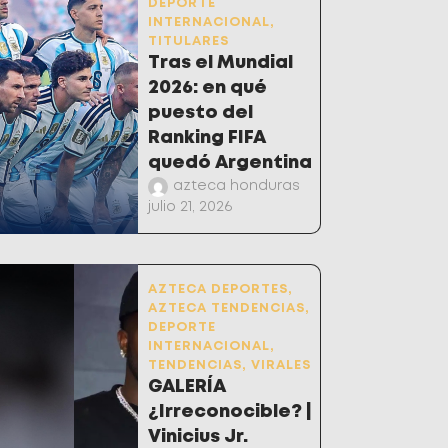
DEPORTE
INTERNACIONAL
,
TITULARES
Tras el Mundial
2026: en qué
puesto del
Ranking FIFA
quedó Argentina
azteca honduras
julio 21, 2026
AZTECA DEPORTES
,
AZTECA TENDENCIAS
,
DEPORTE
INTERNACIONAL
,
TENDENCIAS
,
VIRALES
GALERÍA
¿Irreconocible? |
Vinicius Jr.