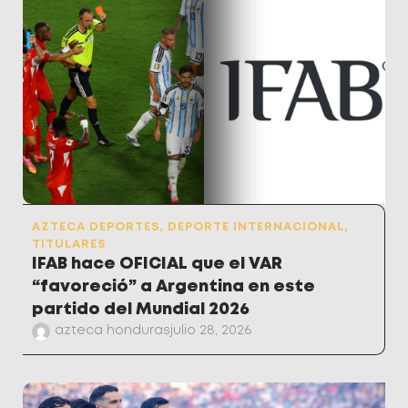
AZTECA DEPORTES
,
DEPORTE INTERNACIONAL
,
TITULARES
IFAB hace OFICIAL que el VAR
“favoreció” a Argentina en este
partido del Mundial 2026
azteca honduras
julio 28, 2026