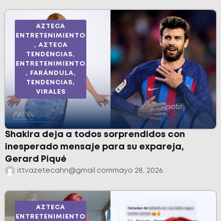
AZTECA
ENTRETENIMIENTO
,
AZTECA
TENDENCIAS
,
ENTRETENIMIENTO
,
FARÁNDULA
,
TENDENCIAS
,
VIRALES
Shakira deja a todos sorprendidos con
inesperado mensaje para su expareja,
Gerard Piqué
ittvazetecahn@gmail.com
mayo 28, 2026
AZTECA
ENTRETENIMIENTO