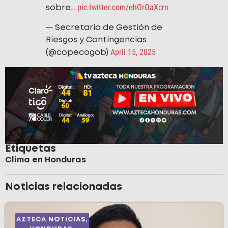
pic.twitter.com/ehOrOaXcrn
sobre…
— Secretaría de Gestión de
Riesgos y Contingencias
April 15, 2025
(@copecogob)
Etiquetas
Clima en Honduras
Noticias relacionadas
AZTECA NOTICIAS
,