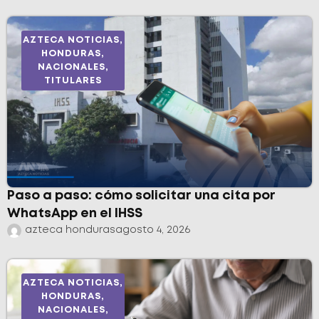
AZTECA NOTICIAS
,
HONDURAS
,
NACIONALES
,
TITULARES
Paso a paso: cómo solicitar una cita por
WhatsApp en el IHSS
azteca honduras
agosto 4, 2026
AZTECA NOTICIAS
,
HONDURAS
,
NACIONALES
,