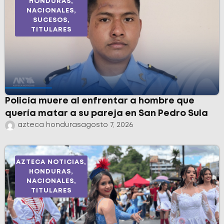
HONDURAS
,
NACIONALES
,
SUCESOS
,
TITULARES
Policía muere al enfrentar a hombre que
quería matar a su pareja en San Pedro Sula
azteca honduras
agosto 7, 2026
AZTECA NOTICIAS
,
HONDURAS
,
NACIONALES
,
TITULARES