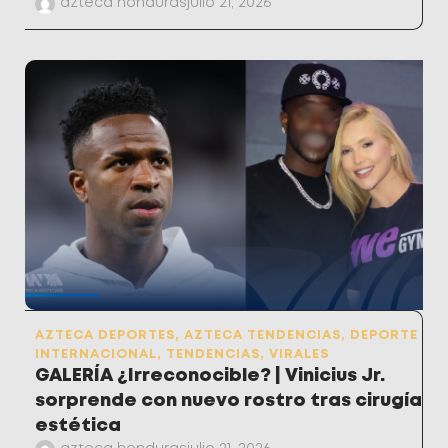
azteca honduras
julio 21, 2026
AZTECA DEPORTES
,
AZTECA TENDENCIAS
,
DEPORTE
INTERNACIONAL
,
TENDENCIAS
,
VIRALES
GALERÍA ¿Irreconocible? | Vinicius Jr.
sorprende con nuevo rostro tras cirugía
estética