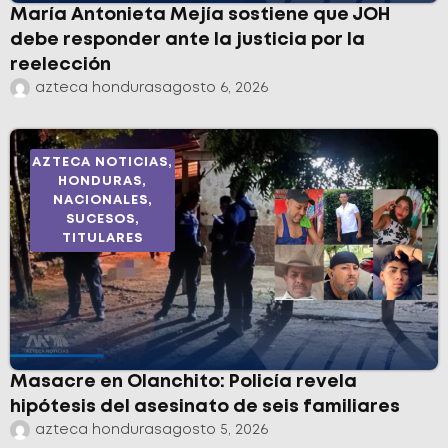
María Antonieta Mejía sostiene que JOH
debe responder ante la justicia por la
reelección
azteca honduras
agosto 6, 2026
AZTECA NOTICIAS
,
HONDURAS
,
NACIONALES
,
SUCESOS
,
TITULARES
Masacre en Olanchito: Policía revela
hipótesis del asesinato de seis familiares
azteca honduras
agosto 5, 2026