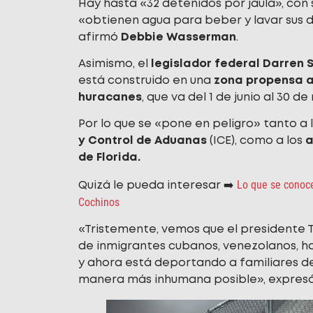
Hay hasta «32 detenidos por jaula», con s
«obtienen agua para beber y lavar sus 
afirmó
Debbie Wasserman
.
Asimismo, el
legislador federal Darren 
está construido en una
zona propensa a
huracanes
, que va del 1 de junio al 30 d
Por lo que se «pone en peligro» tanto a 
y Control de Aduanas
(ICE), como a los
a
de Florida.
Lo que se conoc
Quizá le pueda interesar ➡️
Cochinos
«Tristemente, vemos que el presidente Tru
de inmigrantes cubanos, venezolanos, ha
y ahora está deportando a familiares de
manera más inhumana posible», expresó