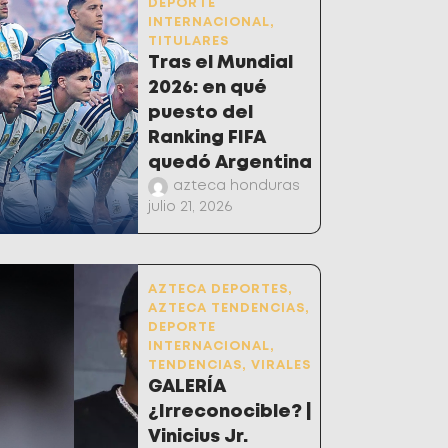
DEPORTE
INTERNACIONAL
,
TITULARES
Tras el Mundial
2026: en qué
puesto del
Ranking FIFA
quedó Argentina
azteca honduras
julio 21, 2026
AZTECA DEPORTES
,
AZTECA TENDENCIAS
,
DEPORTE
INTERNACIONAL
,
TENDENCIAS
,
VIRALES
GALERÍA
¿Irreconocible? |
Vinicius Jr.