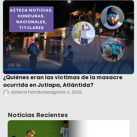
AZTECA NOTICIAS
,
HONDURAS
,
NACIONALES
,
TITULARES
¿Quiénes eran las víctimas de la masacre
ocurrida en Jutiapa, Atlántida?
azteca honduras
agosto 4, 2026
Noticias Recientes