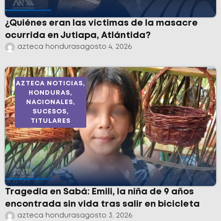
¿Quiénes eran las víctimas de la masacre
ocurrida en Jutiapa, Atlántida?
azteca honduras
agosto 4, 2026
AZTECA NOTICIAS
,
HONDURAS
,
NACIONALES
,
SUCESOS
,
TITULARES
Tragedia en Sabá: Emili, la niña de 9 años
encontrada sin vida tras salir en bicicleta
azteca honduras
agosto 3, 2026