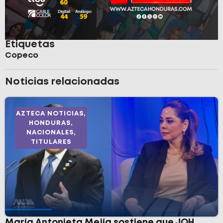
Etiquetas
Copeco
Noticias relacionadas
AZTECA NOTICIAS
,
HONDURAS
,
NACIONALES
,
TITULARES
María Antonieta Mejía sostiene que JOH