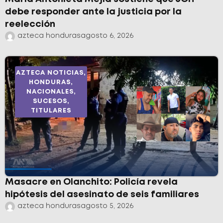
debe responder ante la justicia por la
reelección
azteca honduras
agosto 6, 2026
AZTECA NOTICIAS
,
HONDURAS
,
NACIONALES
,
SUCESOS
,
TITULARES
Masacre en Olanchito: Policía revela
hipótesis del asesinato de seis familiares
azteca honduras
agosto 5, 2026