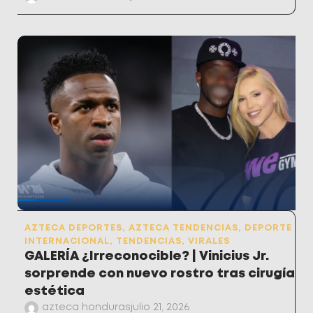
AZTECA DEPORTES
,
AZTECA TENDENCIAS
,
DEPORTE
INTERNACIONAL
,
TENDENCIAS
,
VIRALES
GALERÍA ¿Irreconocible? | Vinicius Jr.
sorprende con nuevo rostro tras cirugía
estética
azteca honduras
julio 21, 2026