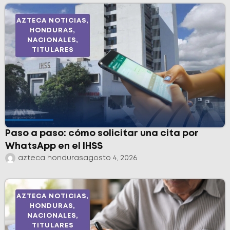
AZTECA NOTICIAS
,
HONDURAS
,
NACIONALES
,
TITULARES
Paso a paso: cómo solicitar una cita por
WhatsApp en el IHSS
azteca honduras
agosto 4, 2026
AZTECA NOTICIAS
,
HONDURAS
,
NACIONALES
,
TITULARES