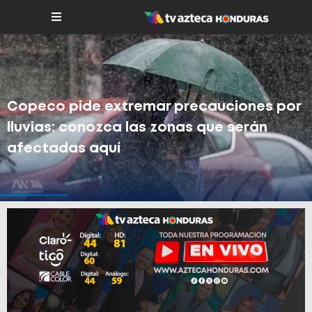
Copeco pide extremar precauciones por
lluvias: conozca las zonas que serán
afectadas aquí