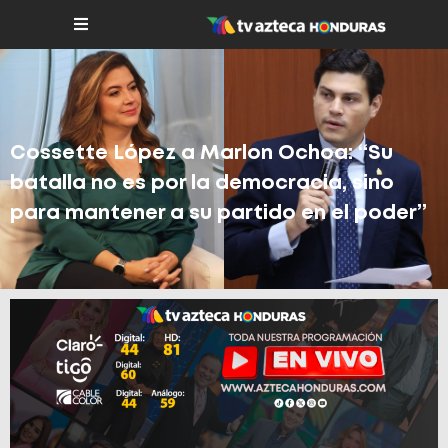
Cossette López a Marlon Ochoa: “Su
batalla no es por la democracia, sino
para mantener a su partido en el poder”