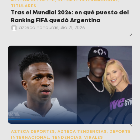
AZTECA DEPORTES
,
DEPORTE INTERNACIONAL
,
TITULARES
Tras el Mundial 2026: en qué puesto del
Ranking FIFA quedó Argentina
azteca honduras
julio 21, 2026
AZTECA DEPORTES
,
AZTECA TENDENCIAS
,
DEPORTE
INTERNACIONAL
,
TENDENCIAS
,
VIRALES