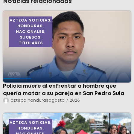
Noticias relacionadas
AZTECA NOTICIAS
,
HONDURAS
,
NACIONALES
,
SUCESOS
,
TITULARES
Policía muere al enfrentar a hombre que
quería matar a su pareja en San Pedro Sula
azteca honduras
agosto 7, 2026
AZTECA NOTICIAS
,
HONDURAS
,