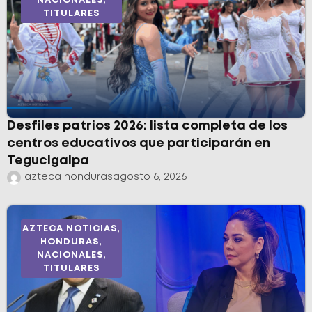
NACIONALES
,
TITULARES
Desfiles patrios 2026: lista completa de los
centros educativos que participarán en
Tegucigalpa
azteca honduras
agosto 6, 2026
AZTECA NOTICIAS
,
HONDURAS
,
NACIONALES
,
TITULARES