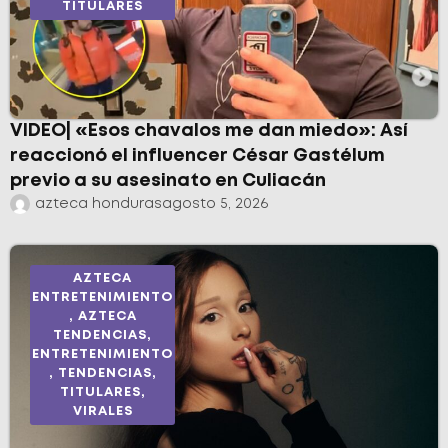
TITULARES
VIDEO| «Esos chavalos me dan miedo»: Así
reaccionó el influencer César Gastélum
previo a su asesinato en Culiacán
azteca honduras
agosto 5, 2026
AZTECA
ENTRETENIMIENTO
,
AZTECA
TENDENCIAS
,
ENTRETENIMIENTO
,
TENDENCIAS
,
TITULARES
,
VIRALES