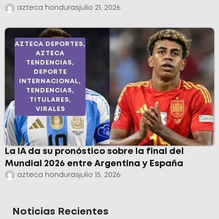
azteca honduras
julio 21, 2026
AZTECA DEPORTES
,
AZTECA
TENDENCIAS
,
DEPORTE
INTERNACIONAL
,
TENDENCIAS
,
TITULARES
,
VIRALES
La IA da su pronóstico sobre la final del
Mundial 2026 entre Argentina y España
azteca honduras
julio 15, 2026
Noticias Recientes