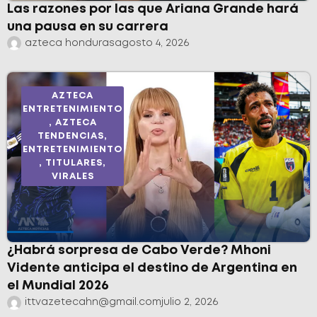
Las razones por las que Ariana Grande hará
una pausa en su carrera
azteca honduras
agosto 4, 2026
AZTECA
ENTRETENIMIENTO
,
AZTECA
TENDENCIAS
,
ENTRETENIMIENTO
,
TITULARES
,
VIRALES
¿Habrá sorpresa de Cabo Verde? Mhoni
Vidente anticipa el destino de Argentina en
el Mundial 2026
ittvazetecahn@gmail.com
julio 2, 2026