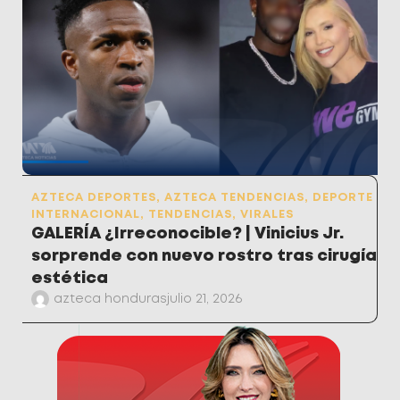
AZTECA DEPORTES
,
AZTECA TENDENCIAS
,
DEPORTE
INTERNACIONAL
,
TENDENCIAS
,
VIRALES
GALERÍA ¿Irreconocible? | Vinicius Jr.
sorprende con nuevo rostro tras cirugía
estética
azteca honduras
julio 21, 2026