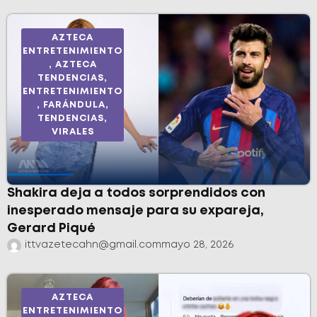
AZTECA
ENTRETENIMIENTO
,
AZTECA
TENDENCIAS
,
ENTRETENIMIENTO
,
FARÁNDULA
,
TENDENCIAS
,
VIRALES
Shakira deja a todos sorprendidos con
inesperado mensaje para su expareja,
Gerard Piqué
ittvazetecahn@gmail.com
mayo 28, 2026
AZTECA
ENTRETENIMIENTO