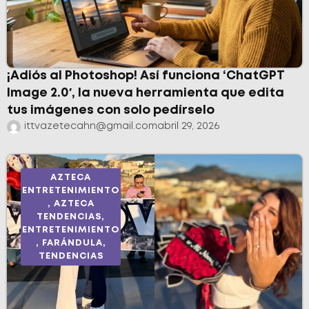
¡Adiós al Photoshop! Así funciona ‘ChatGPT
Image 2.0′, la nueva herramienta que edita
tus imágenes con solo pedírselo
ittvazetecahn@gmail.com
abril 29, 2026
AZTECA
ENTRETENIMIENTO
,
AZTECA
TENDENCIAS
,
ENTRETENIMIENTO
,
FARÁNDULA
,
TENDENCIAS