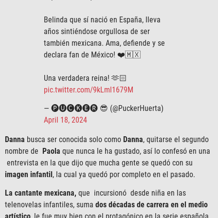
Belinda que sí nació en España, lleva
años sintiéndose orgullosa de ser
también mexicana. Ama, defiende y se
declara fan de México! ❤️🇲🇽
Una verdadera reina! 🫶🏻
pic.twitter.com/9kLml1679M
— 🅟🅤🅒🅚🅔🅡 😎 (@PuckerHuerta)
April 18, 2024
Danna
busca ser conocida solo como
Danna
, quitarse el segundo
nombre de
Paola
que nunca le ha gustado, así lo confesó en una
entrevista en la que dijo que mucha gente se quedó con su
imagen infantil
, la cual ya quedó por completo en el pasado.
La cantante mexicana,
que incursionó desde niña en las
telenovelas infantiles, suma
dos décadas de carrera en el medio
artístico
, le fue muy bien con el protagónico en la serie española