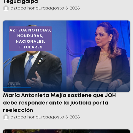
Tegucigalpa
azteca honduras
agosto 6, 2026
AZTECA NOTICIAS
,
HONDURAS
,
NACIONALES
,
TITULARES
María Antonieta Mejía sostiene que JOH
debe responder ante la justicia por la
reelección
azteca honduras
agosto 6, 2026