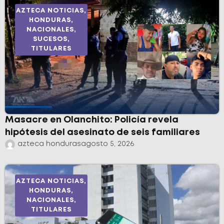
AZTECA NOTICIAS
,
HONDURAS
,
NACIONALES
,
SUCESOS
,
TITULARES
Masacre en Olanchito: Policía revela
hipótesis del asesinato de seis familiares
azteca honduras
agosto 5, 2026
AZTECA NOTICIAS
,
HONDURAS
,
NACIONALES
,
TITULARES