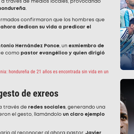
o a través de medios locales, provocando
hondureña
.
niformados confirmaron que los hombres que
ahora dedican su vida a predicar el
ntonio Hernández Ponce
, un
exmiembro de
rce como
pastor evangélico y quien dirigió
inia: hondureña de 21 años es encontrada sin vida en un
gesto de exreos
a través de
redes sociales
, generando una
ron el gesto, llamándolo
un claro ejemplo
uario al reconocer al ahora pastor,
Javier