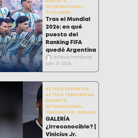
DEPORTE
INTERNACIONAL
,
TITULARES
Tras el Mundial
2026: en qué
puesto del
Ranking FIFA
quedó Argentina
azteca honduras
julio 21, 2026
AZTECA DEPORTES
,
AZTECA TENDENCIAS
,
DEPORTE
INTERNACIONAL
,
TENDENCIAS
,
VIRALES
GALERÍA
¿Irreconocible? |
Vinicius Jr.