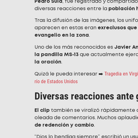
Pedro Sula
, fue registrado y compartid
diversas reacciones entre la
población 
Tras la difusión de las imágenes, los u
aparecen en estas eran
exreclusos que 
evangelio en la zona
.
Uno de los más reconocidos es
Javier A
la pandilla MS-13
que actualmente eje
la oración
.
Tragedia en Virg
Quizá le pueda interesar ➡️
río de Estados Unidos
Diversas reacciones ante 
El clip
también se viralizó rápidamente 
oleada de comentarios. Muchos aplaudie
de redención y cambio
.
“Dios lo bendiga siempre”, escribió un us