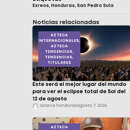
Exreos
,
Honduras
,
San Pedro Sula
Noticias relacionadas
AZTECA
INTERNACIONALES
,
AZTECA
TENDENCIAS
,
TENDENCIAS
,
TITULARES
Este será el mejor lugar del mundo
para ver el eclipse total de Sol del
12 de agosto
azteca honduras
agosto 7, 2026
AZTECA