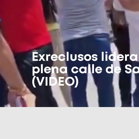
Exreclusos lider
plena calle de S
(VIDEO)