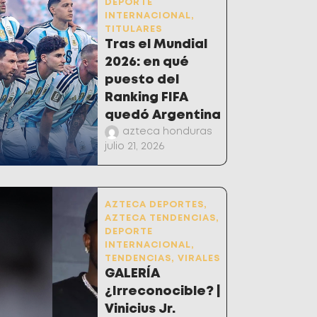
DEPORTE
INTERNACIONAL
,
TITULARES
Tras el Mundial
2026: en qué
puesto del
Ranking FIFA
quedó Argentina
azteca honduras
julio 21, 2026
AZTECA DEPORTES
,
AZTECA TENDENCIAS
,
DEPORTE
INTERNACIONAL
,
TENDENCIAS
,
VIRALES
GALERÍA
¿Irreconocible? |
Vinicius Jr.