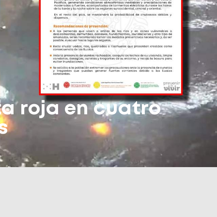
a roja en cuatro
s