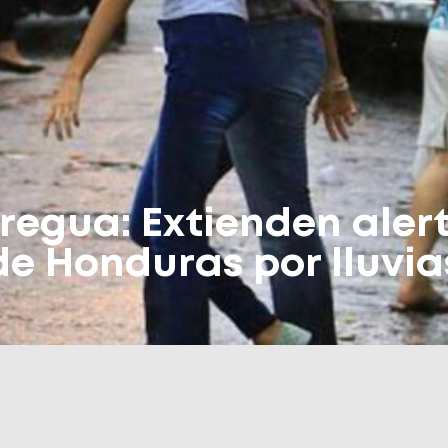
regua: Extienden alert
e Honduras por lluvia