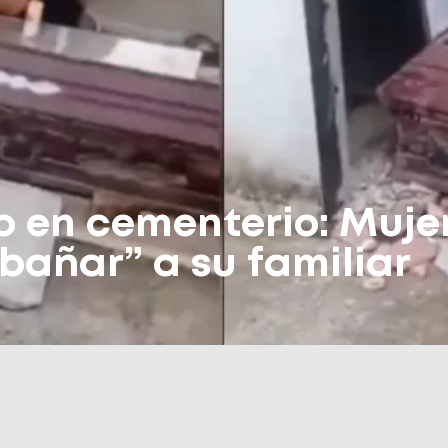
 en cementerio: Muje
bañar” a su familiar