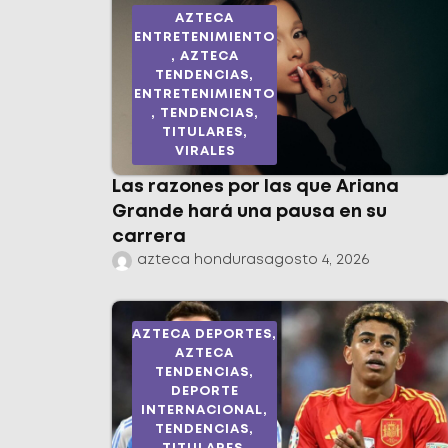
AZTECA
ENTRETENIMIENTO
,
AZTECA
TENDENCIAS
,
ENTRETENIMIENTO
,
TENDENCIAS
,
TITULARES
,
VIRALES
Las razones por las que Ariana
Grande hará una pausa en su
carrera
azteca honduras
agosto 4, 2026
AZTECA DEPORTES
,
AZTECA
TENDENCIAS
,
DEPORTE
INTERNACIONAL
,
TENDENCIAS
,