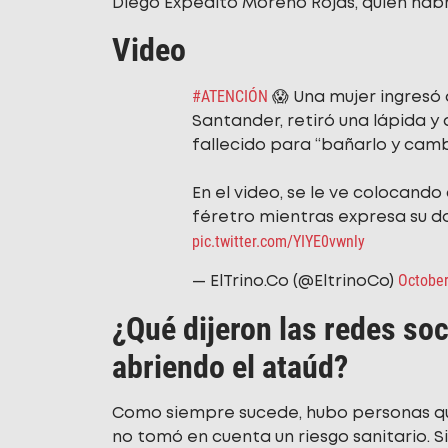
Diego Expedito Moreno Rojas, quien habr
Video
#ATENCIÓN
😱 Una mujer ingresó 
Santander, retiró una lápida y 
fallecido para “bañarlo y cambi
En el video, se le ve colocando
féretro mientras expresa su do
pic.twitter.com/YIYE0vwnly
October
— ElTrino.Co (@EltrinoCo)
¿Qué dijeron las redes soc
abriendo el ataúd?
Como siempre sucede, hubo personas que
no tomó en cuenta un riesgo sanitario. 