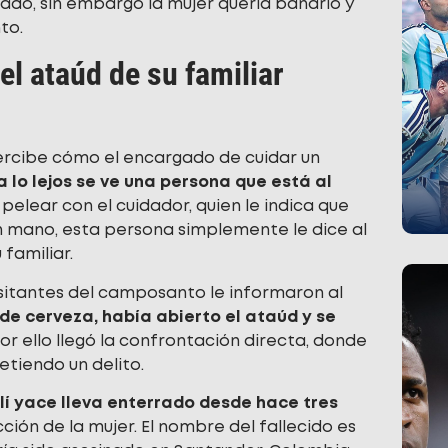
rado, sin embargo la mujer quería bañarlo y
to.
el ataúd de su familiar
ercibe cómo el encargado de cuidar un
a lo lejos se ve una persona que está al
elear con el cuidador, quien le indica que
en mano, esta persona simplemente le dice al
familiar.
isitantes del camposanto le informaron al
 de cerveza, había abierto el ataúd y se
or ello llegó la confrontación directa, donde
etiendo un delito.
llí yace lleva enterrado desde hace tres
ción de la mujer. El nombre del fallecido es