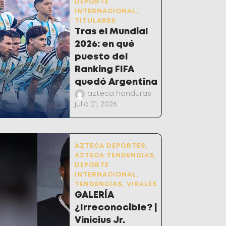
DEPORTE
INTERNACIONAL
,
TITULARES
Tras el Mundial
2026: en qué
puesto del
Ranking FIFA
quedó Argentina
azteca honduras
julio 21, 2026
AZTECA DEPORTES
,
AZTECA TENDENCIAS
,
DEPORTE
INTERNACIONAL
,
TENDENCIAS
,
VIRALES
GALERÍA
¿Irreconocible? |
Vinicius Jr.