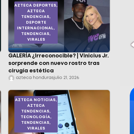
AZTECA DEPORTES
,
AZTECA
TENDENCIAS
,
DEPORTE
INTERNACIONAL
,
TENDENCIAS
,
VIRALES
GALERÍA ¿Irreconocible? | Vinicius Jr.
sorprende con nuevo rostro tras
cirugía estética
azteca honduras
julio 21, 2026
AZTECA NOTICIAS
,
AZTECA
TENDENCIAS
,
TECNOLOGÍA
,
TENDENCIAS
,
VIRALES