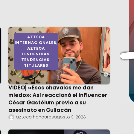
AZTECA
INTERNACIONALES
,
AZTECA
TENDENCIAS
,
TENDENCIAS
,
TITULARES
VIDEO| «Esos chavalos me dan
miedo»: Así reaccionó el influencer
César Gastélum previo a su
asesinato en Culiacán
azteca honduras
agosto 5, 2026