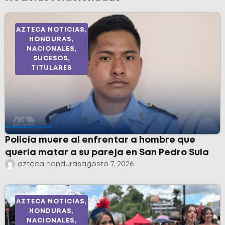
AZTECA NOTICIAS
,
HONDURAS
,
NACIONALES
,
SUCESOS
,
TITULARES
Policía muere al enfrentar a hombre que
quería matar a su pareja en San Pedro Sula
azteca honduras
agosto 7, 2026
AZTECA NOTICIAS
,
HONDURAS
,
NACIONALES
,