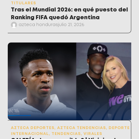
TITULARES
Tras el Mundial 2026: en qué puesto del
Ranking FIFA quedó Argentina
azteca honduras
julio 21, 2026
AZTECA DEPORTES
,
AZTECA TENDENCIAS
,
DEPORTE
INTERNACIONAL
,
TENDENCIAS
,
VIRALES