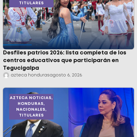
TITULARES
Desfiles patrios 2026: lista completa de los
centros educativos que participarán en
Tegucigalpa
azteca honduras
agosto 6, 2026
AZTECA NOTICIAS
,
HONDURAS
,
NACIONALES
,
TITULARES