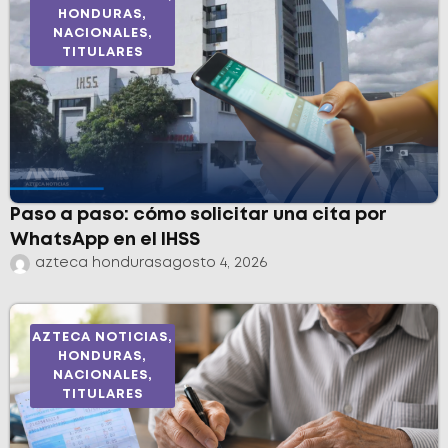
HONDURAS
,
NACIONALES
,
TITULARES
Paso a paso: cómo solicitar una cita por
WhatsApp en el IHSS
azteca honduras
agosto 4, 2026
AZTECA NOTICIAS
,
HONDURAS
,
NACIONALES
,
TITULARES