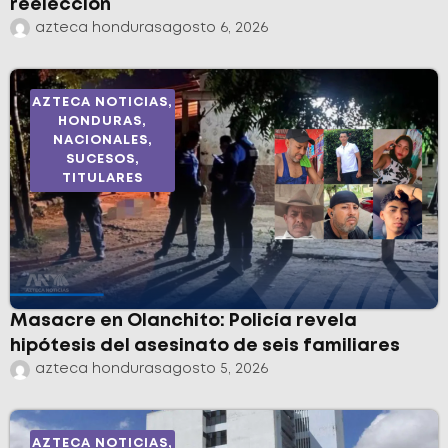
reelección
azteca honduras
agosto 6, 2026
AZTECA NOTICIAS
,
HONDURAS
,
NACIONALES
,
SUCESOS
,
TITULARES
Masacre en Olanchito: Policía revela
hipótesis del asesinato de seis familiares
azteca honduras
agosto 5, 2026
AZTECA NOTICIAS
,