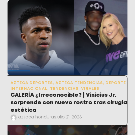
AZTECA DEPORTES
,
AZTECA TENDENCIAS
,
DEPORTE
INTERNACIONAL
,
TENDENCIAS
,
VIRALES
GALERÍA ¿Irreconocible? | Vinicius Jr.
sorprende con nuevo rostro tras cirugía
estética
azteca honduras
julio 21, 2026