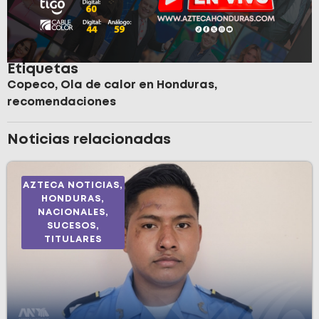
Etiquetas
Copeco
,
Ola de calor en Honduras
,
recomendaciones
Noticias relacionadas
AZTECA NOTICIAS
,
HONDURAS
,
NACIONALES
,
SUCESOS
,
TITULARES