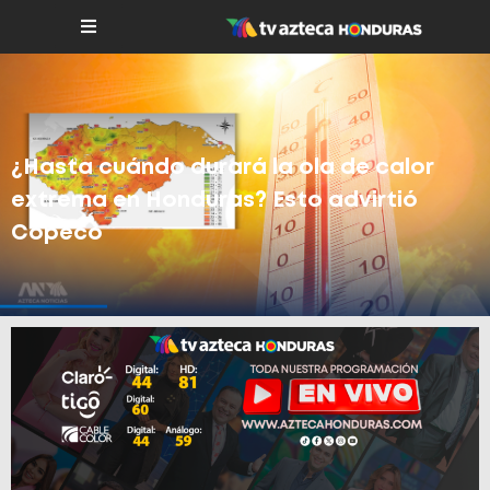
¿Hasta cuándo durará la ola de calor
extrema en Honduras? Esto advirtió
Copeco