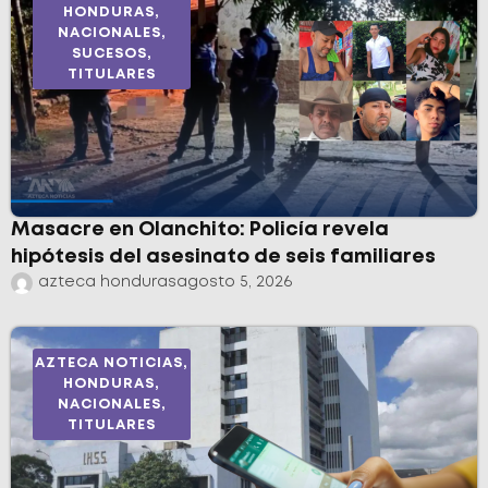
HONDURAS
,
NACIONALES
,
SUCESOS
,
TITULARES
Masacre en Olanchito: Policía revela
hipótesis del asesinato de seis familiares
azteca honduras
agosto 5, 2026
AZTECA NOTICIAS
,
HONDURAS
,
NACIONALES
,
TITULARES