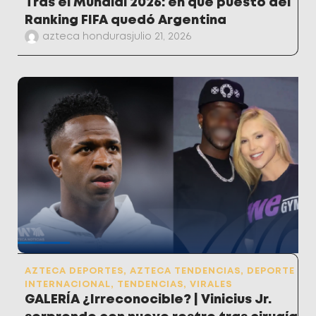
Tras el Mundial 2026: en qué puesto del
Ranking FIFA quedó Argentina
azteca honduras
julio 21, 2026
AZTECA DEPORTES
,
AZTECA TENDENCIAS
,
DEPORTE
INTERNACIONAL
,
TENDENCIAS
,
VIRALES
GALERÍA ¿Irreconocible? | Vinicius Jr.