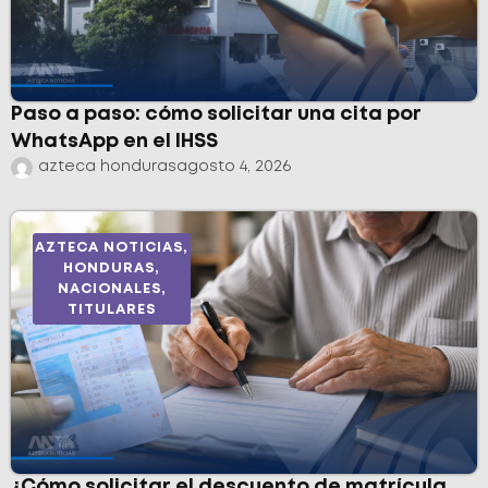
Paso a paso: cómo solicitar una cita por
WhatsApp en el IHSS
azteca honduras
agosto 4, 2026
AZTECA NOTICIAS
,
HONDURAS
,
NACIONALES
,
TITULARES
¿Cómo solicitar el descuento de matrícula