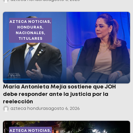
AZTECA NOTICIAS
,
HONDURAS
,
NACIONALES
,
TITULARES
María Antonieta Mejía sostiene que JOH
debe responder ante la justicia por la
reelección
azteca honduras
agosto 6, 2026
AZTECA NOTICIAS
,